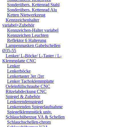
Sonderübers. Kettenrad Stahl
Sonderübers. Kettenrad Alu
Ketten Nietwerkzeug
Kennzeichenhalter
variabel+Zubehör
Kennzeichen-Halter variabel
Kennzeichen Leuchten
Reflektor 6 Halterung
Lampenmasken Gabelschellen
Ø35-55
Lenker/ L-Böcke/ L-Taster / L-
Klemmplatte CNC
Lenker
Lenkerböcke
Lenkertaster 3er /2er
Lenker Tachoklemmplatte
Oeleinfüllschraube CNC
Ritzelabdeckung CNC
Spiegel & Zubehör
Lenkerendenspiegel
Lenkerenden Spiegelaufnahme
Spiegelklemmstück univ.
Schlauchüberzug VA & Schellen
Schlauchschellen-chrom