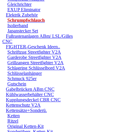
Gleichrichter
FÜR DIREKTE ODER I
EXUP Eliminator
Elektrik Zubehör
DURCH DIE VERWENDU
Schrumpfschlauch
ODER DES MITGELIEF
Isolierband
Japanstecker Set
ANDEREM ALLE SCHÄD
Fußrastenanlagen ABm/ LSL/Gilles
CNC
SCHÄDEN. SPEZIELL 
FIGHTER-Geschenk Ideen..
Schriftzug Streetfighter V2A
STRASSENVERKEHRS E
Garderobe Streetfighter V2A
Grillzangen Streetfighter V2A
RENN- ODER WETTBEW
Schlagring Schlüsselbord V2A
VORGESEHENEN VERW
Schlüsselanhänger
Schmuck 925er
GARANTIE- UND GE- 
Gutschein
Gabelbrücken ABm CNC
Kühlwasserbehälter CNC
Kupplungsdeckel CBR CNC
Kettenschutz V2A
Kettensätze+Sonderü.
Ketten
Ritzel
Original Ketten-Kit
Sonderübers. Ketten-Kit