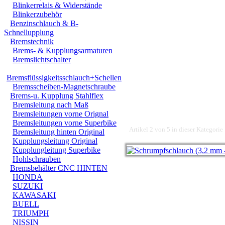
Blinkerrelais & Widerstände
Blinkerzubehör
Benzinschlauch & B-
Schnellupplung
Bremstechnik
Brems- & Kupplungsarmaturen
Bremslichtschalter
Bremsflüssigkeitsschlauch+Schellen
Bremsscheiben-Magnetschraube
Brems-u. Kupplung Stahlflex
Bremsleitung nach Maß
Bremsleitungen vorne Orignal
Bremsleitungen vorne Superbike
Artikel 2 von 5 in dieser Kategorie
Bremsleitung hinten Original
Kupplungsleitung Original
Kupplungleitung Superbike
Hohlschrauben
Bremsbehälter CNC HINTEN
HONDA
SUZUKI
KAWASAKI
BUELL
TRIUMPH
NISSIN