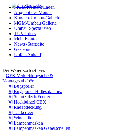
MGM Kontakt/Laden
Angebot des Monats
Kunden-Umbau-Gallerie
MGM-Umbau Gallerie
Umbau Spezialisten
TÜV Info´s
Mein Konto
News -Startseite
Gästebuch
Unfall-Ankauf
Warenkorb
Der Warenkorb ist leer.
GFK Verkleidungsteile &
Montagezubehör
[#] Bugspoiler
[#] Bugspoiler Haltesatz univ.
[#] Schutzblech/Fender
[#] Heckbürzel CBX
[#] Radabdeckung
[#] Tankcover
[#] Windshild
[#] Lampenmasken
[#] Lampenmasken Gabelschellen