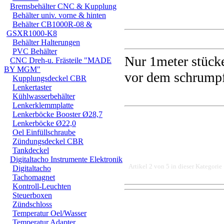
Bremsbehälter CNC & Kupplung
Behälter univ. vorne & hinten
Behälter CB1000R-08 &
GSXR1000-K8
Behälter Halterungen
PVC Behälter
Nur 1meter stück
CNC Dreh-u. Frästeile "MADE
BY MGM"
vor dem schrump
Kupplungsdeckel CBR
Lenkertaster
Kühlwasserbehälter
Lenkerklemmplatte
Lenkerböcke Booster Ø28,7
Lenkerböcke Ø22,0
Oel Einfüllschraube
Zündungsdeckel CBR
Tankdeckel
Digitaltacho Instrumente Elektronik
Artikel 2 von 5 in dieser Kategorie
Digitaltacho
Tachomagnet
Kontroll-Leuchten
Steuerboxen
DER EINBAU DARF AUS
Zündschloss
Temperatur Oel/Wasser
EINER FACHWERKSTAT
Temperatur Adapter