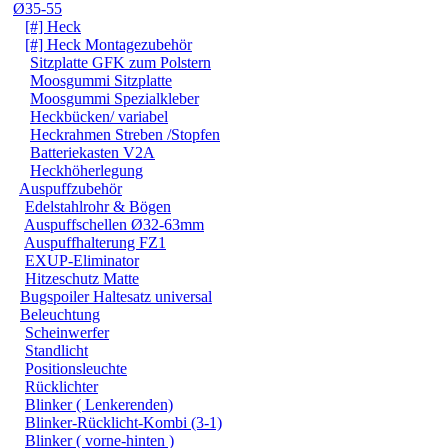
Ø35-55
[#] Heck
[#] Heck Montagezubehör
Sitzplatte GFK zum Polstern
Moosgummi Sitzplatte
Moosgummi Spezialkleber
Heckbücken/ variabel
Heckrahmen Streben /Stopfen
Batteriekasten V2A
Heckhöherlegung
Auspuffzubehör
Edelstahlrohr & Bögen
Auspuffschellen Ø32-63mm
Auspuffhalterung FZ1
EXUP-Eliminator
Hitzeschutz Matte
Bugspoiler Haltesatz universal
Beleuchtung
Scheinwerfer
Standlicht
Positionsleuchte
Rücklichter
Blinker ( Lenkerenden)
Blinker-Rücklicht-Kombi (3-1)
Blinker ( vorne-hinten )