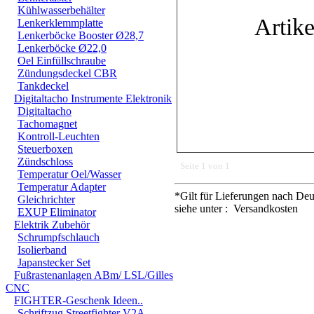
Kühlwasserbehälter
Artike
Lenkerklemmplatte
Lenkerböcke Booster Ø28,7
Lenkerböcke Ø22,0
Oel Einfüllschraube
Zündungsdeckel CBR
Tankdeckel
Digitaltacho Instrumente Elektronik
Digitaltacho
Tachomagnet
Kontroll-Leuchten
Steuerboxen
Zündschloss
Seite 1 von 1
Temperatur Oel/Wasser
Temperatur Adapter
*Gilt für Lieferungen nach Deu
Gleichrichter
siehe unter : Versandkosten
EXUP Eliminator
Elektrik Zubehör
Schrumpfschlauch
Isolierband
Japanstecker Set
Fußrastenanlagen ABm/ LSL/Gilles
CNC
FIGHTER-Geschenk Ideen..
Schriftzug Streetfighter V2A