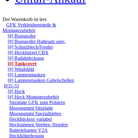
Warenkorb
Der Warenkorb ist leer.
GFK Verkleidungsteile &
Montagezubehör
[#] Bugspoiler
[#] Bugspoiler Haltesatz univ.
[#] Schutzblech/Fender
[#] Heckbürzel CBX
[#] Radabdeckung
[#] Tankcover
[#] Windshild
[#] Lampenmasken
[#] Lampenmasken Gabelschellen
Ø35-55
[#] Heck
[#] Heck Montagezubehör
Sitzplatte GFK zum Polstern
Moosgummi Sitzplatte
Moosgummi Spezialkleber
Heckbücken/ variabel
Heckrahmen Streben /Stopfen
Batteriekasten V2A
Heckhöherlegung