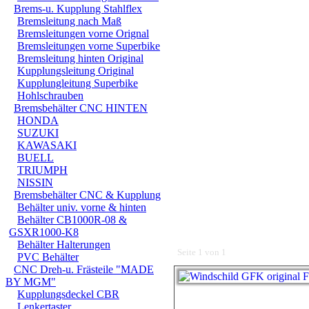
Brems-u. Kupplung Stahlflex
Bremsleitung nach Maß
Bremsleitungen vorne Orignal
Bremsleitungen vorne Superbike
Bremsleitung hinten Original
Kupplungsleitung Original
Kupplungleitung Superbike
Hohlschrauben
Bremsbehälter CNC HINTEN
HONDA
SUZUKI
KAWASAKI
BUELL
TRIUMPH
NISSIN
Bremsbehälter CNC & Kupplung
Behälter univ. vorne & hinten
Behälter CB1000R-08 &
GSXR1000-K8
Behälter Halterungen
Seite 1 von 1
PVC Behälter
CNC Dreh-u. Frästeile "MADE
BY MGM"
Kupplungsdeckel CBR
Lenkertaster