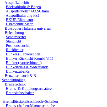
Auspuffzubehör
Edelstahlrohr & Bögen
Auspuffschellen Ø32-63mm
Auspuffhalterung FZ1
EXUP-Eliminator
Hitzeschutz Matte
Bugspoiler Haltesatz universal
Beleuchtung
Scheinwerfer
Standlicht
Positionsleuchte
Rücklichter
Blinker ( Lenkerenden)
Blinker-Rücklicht-Kombi (3-1)
Blinker ( vorne-hinten )
Blinkerrelais & Widerstände
Blinkerzubehör
Benzinschlauch & B-
Schnellupplung
Bremstechnik
Brems- & Kupplungsarmaturen
Bremslichtschalter
Bremsflüssigkeitsschlauch+Schellen
Bremsscheiben-Magnetschraube