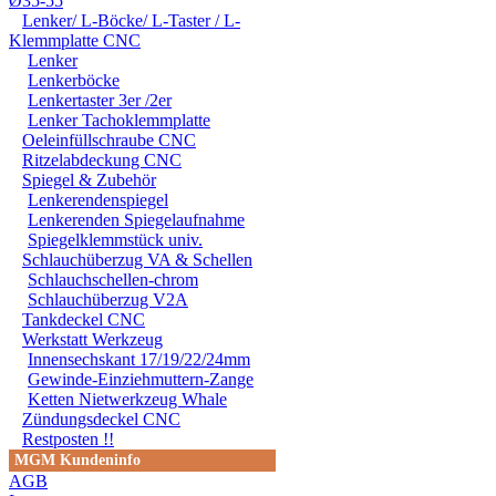
Ø35-55
Lenker/ L-Böcke/ L-Taster / L-
Klemmplatte CNC
Lenker
Lenkerböcke
Lenkertaster 3er /2er
Lenker Tachoklemmplatte
Oeleinfüllschraube CNC
Ritzelabdeckung CNC
Spiegel & Zubehör
Lenkerendenspiegel
Lenkerenden Spiegelaufnahme
Spiegelklemmstück univ.
Schlauchüberzug VA & Schellen
Schlauchschellen-chrom
Schlauchüberzug V2A
Tankdeckel CNC
Werkstatt Werkzeug
Innensechskant 17/19/22/24mm
Gewinde-Einziehmuttern-Zange
Ketten Nietwerkzeug Whale
Zündungsdeckel CNC
Restposten !!
MGM Kundeninfo
AGB