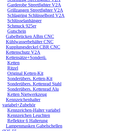
Garderobe Streetfighter V2A
Grillzangen Streetfighter V2A
Schlagring Schlüsselbord V2A
Schlüsselanhänger
Schmuck 925er
Gutschein
Gabelbrücken ABm CNC
Kühlwasserbehälter CNC
Kupplungsdeckel CBR CNC
Kettenschutz V2A
Kettensätze+Sonderü.
Ketten
Ritzel
Original Ketten-Kit
Sonderübers. Ketten-Kit
Sonderübers. Kettenrad Stahl
Sonderübers. Kettenrad Alu
Ketten Nietwerkzeug
Kennzeichenhalter
variabel+Zubehör
Kennzeichen-Halter variabel
Kennzeichen Leuchten
Reflektor 6 Halterung
Lampenmasken Gabelschellen