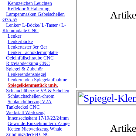
Kennzeichen Leuchten
Reflektor 6 Halterung
Artike
Lampenmasken Gabelschellen
Ø35-55
Lenker/ L-Böcke/ L-Taster / L-
Klemmplatte CNC
Lenker
Lenkerböcke
Lenkertaster 3er /2er
Lenker Tachoklemmplatte
Oeleinfüllschraube CNC
Ritzelabdeckung CNC
Spiegel & Zubehör
Lenkerendenspiegel
Lenkerenden Spiegelaufnahme
Spiegelklemmstück univ.
Schlauchüberzug VA & Schellen
Schlauchschellen-chrom
Schlauchüberzug V2A
Tankdeckel CNC
Werkstatt Werkzeug
Innensechskant 17/19/22/24mm
Gewinde-Einziehmuttern-Zange
Artike
Ketten Nietwerkzeug Whale
Zündungsdeckel CNC