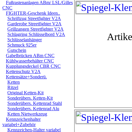
Fußrastenanlagen ABm/ LSL/Gilles
CNC
FIGHTER-Geschenk Ideen..
Schriftzug Streetfighter V2A
Garderobe Streetfighter V2A
Grillzangen Streetfighter V2A
Artike
Schlagring Schlüsselbord V2A
Schlüsselanhänger
Schmuck 925er
Gutschein
Gabelbrücken ABm CNC
Kühlwasserbehälter CNC
Kupplungsdeckel CBR CNC
Kettenschutz V2A
Kettensätze+Sonderü.
Ketten
Ritzel
Original Ketten-Kit
Sonderübers. Ketten-Kit
Sonderübers. Kettenrad Stahl
Sonderübers. Kettenrad Alu
Ketten Nietwerkzeug
Kennzeichenhalter
variabel+Zubehör
Kennzeichen-Halter variabel