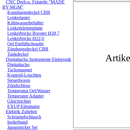
CNC Dreh-u. Frästeile "MADE
BY MGM"
Kupplungsdeckel CBR
Lenkertaster
Kühlwasserbehälter
Lenkerklemmplatte
Lenkerböcke Booster Ø28,7
Lenkerböcke Ø22,0
Oel Einfüllschraube
Zündungsdeckel CBR
Tankdeckel
Artike
Digitaltacho Instrumente Elektronik
Digitaltacho
Tachomagnet
Kontroll-Leuchten
Steuerboxen
Zündschloss
Temperatur Oel/Wasser
Temperatur Adapter
Gleichrichter
EXUP Eliminator
Elektrik Zubehör
Schrumpfschlauch
Isolierband
Japanstecker Set