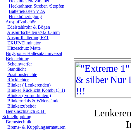
Heckbücken/ variabel
Heckrahmen Streben /Stopfen
Batteriekasten V2A
Heckhöherlegung
Auspuffzubehör
Edelstahlrohr & Bögen
Auspuffschellen Ø32-63mm
Auspuffhalterung FZ1
EXUP-Eliminator
Hitzeschutz Matte
Bugspoiler Haltesatz universal
Beleuchtung
Scheinwerfer
Standlicht
Positionsleuchte
Rücklichter
Blinker ( Lenkerenden)
Blinker-Rücklicht-Kombi (3-1)
Blinker ( vorne-hinten )
Blinkerrelais & Widerstände
Blinkerzubehör
Lenkeren
Benzinschlauch & B-
Schnellupplung
I
Bremstechnik
Brems- & Kupplungsarmaturen