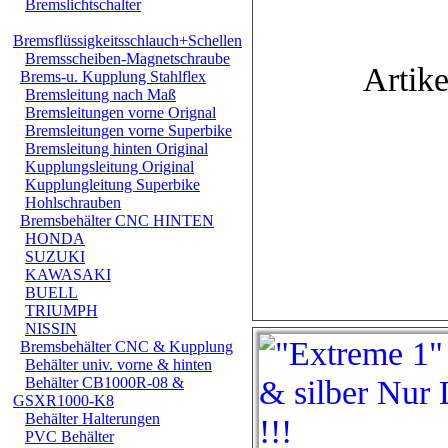
Bremslichtschalter
Bremsflüssigkeitsschlauch+Schellen
Bremsscheiben-Magnetschraube
Artike
Brems-u. Kupplung Stahlflex
Bremsleitung nach Maß
Bremsleitungen vorne Orignal
Bremsleitungen vorne Superbike
Bremsleitung hinten Original
Kupplungsleitung Original
Kupplungleitung Superbike
Hohlschrauben
Bremsbehälter CNC HINTEN
HONDA
SUZUKI
KAWASAKI
BUELL
TRIUMPH
NISSIN
Bremsbehälter CNC & Kupplung
Behälter univ. vorne & hinten
Behälter CB1000R-08 &
GSXR1000-K8
Behälter Halterungen
PVC Behälter