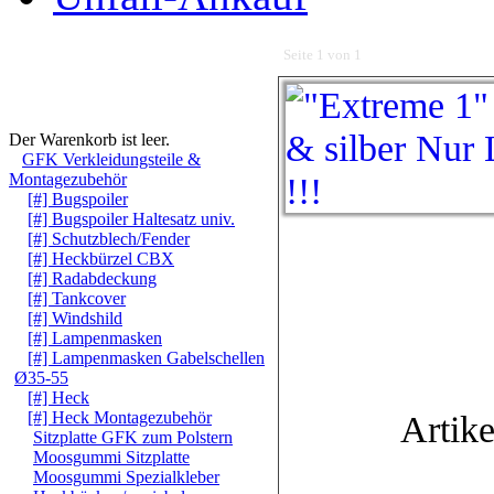
Seite 1 von 1
Warenkorb
Der Warenkorb ist leer.
GFK Verkleidungsteile &
Montagezubehör
[#] Bugspoiler
[#] Bugspoiler Haltesatz univ.
[#] Schutzblech/Fender
[#] Heckbürzel CBX
[#] Radabdeckung
[#] Tankcover
[#] Windshild
[#] Lampenmasken
[#] Lampenmasken Gabelschellen
Ø35-55
[#] Heck
Artike
[#] Heck Montagezubehör
Sitzplatte GFK zum Polstern
Moosgummi Sitzplatte
Moosgummi Spezialkleber