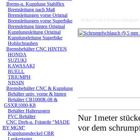
Brems-u. Kupplung Stahlflex
Bremsleitung nach Maß
Bremsleitungen vorne Orignal
Artikel 5 von 5 in dieser Kategorie
Bremsleitungen vorne Superbike
Bremsleitung hinten Original
Kupplungsleitung Original
Kupplungleitung Superbike
Hohlschrauben
Bremsbehälter CNC HINTEN
HONDA
SUZUKI
KAWASAKI
BUELL
TRIUMPH
NISSIN
Bremsbehälter CNC & Kupplung
Behälter univ. vorne & hinten
Behälter CB1000R-08 &
GSXR1000-K8
Behälter Halterungen
Nur 1meter stück
PVC Behälter
CNC Dreh-u. Frästeile "MADE
vor dem schrump
BY MGM"
Kupplungsdeckel CBR
Lenkertaster