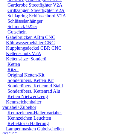
Garderobe Streetfighter V2A
STRASSENVERKEHRS E
Grillzangen Streetfighter V2A
RENN- ODER WETTBEW
Schlagring Schlüsselbord V2A
Schlüsselanhänger
VORGESEHENEN VERW
Schmuck 925er
Gutschein
GARANTIE- UND GE- 
Gabelbrücken ABm CNC
Kühlwasserbehälter CNC
Kupplungsdeckel CBR CNC
Kettenschutz V2A
Kettensätze+Sonderü.
Ketten
Ritzel
Original Ketten-Kit
Sonderübers. Ketten-Kit
Sonderübers. Kettenrad Stahl
Sonderübers. Kettenrad Alu
Ketten Nietwerkzeug
Kennzeichenhalter
variabel+Zubehör
Kennzeichen-Halter variabel
Kennzeichen Leuchten
Reflektor 6 Halterung
Lampenmasken Gabelschellen