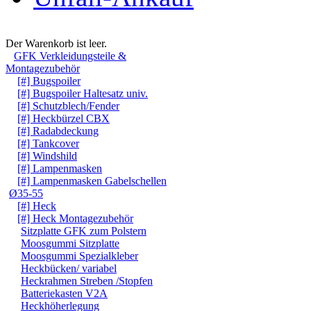
Warenkorb
Der Warenkorb ist leer.
GFK Verkleidungsteile &
Montagezubehör
[#] Bugspoiler
[#] Bugspoiler Haltesatz univ.
[#] Schutzblech/Fender
[#] Heckbürzel CBX
[#] Radabdeckung
[#] Tankcover
[#] Windshild
[#] Lampenmasken
[#] Lampenmasken Gabelschellen
Ø35-55
[#] Heck
[#] Heck Montagezubehör
Sitzplatte GFK zum Polstern
Moosgummi Sitzplatte
Moosgummi Spezialkleber
Heckbücken/ variabel
Heckrahmen Streben /Stopfen
Batteriekasten V2A
Heckhöherlegung