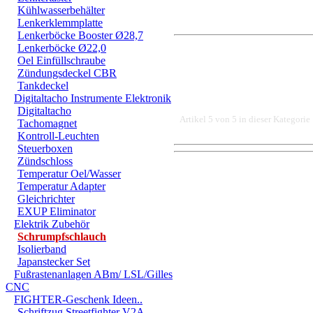
Kühlwasserbehälter
Lenkerklemmplatte
Lenkerböcke Booster Ø28,7
Lenkerböcke Ø22,0
Oel Einfüllschraube
Zündungsdeckel CBR
Tankdeckel
Digitaltacho Instrumente Elektronik
Digitaltacho
Artikel 5 von 5 in dieser Kategorie
Tachomagnet
Kontroll-Leuchten
Steuerboxen
Zündschloss
DER EINBAU DARF AUS
Temperatur Oel/Wasser
Temperatur Adapter
EINER FACHWERKSTAT
Gleichrichter
EXUP Eliminator
FÜR DIREKTE ODER I
Elektrik Zubehör
Schrumpfschlauch
DURCH DIE VERWENDU
Isolierband
ODER DES MITGELIEF
Japanstecker Set
Fußrastenanlagen ABm/ LSL/Gilles
ANDEREM ALLE SCHÄD
CNC
FIGHTER-Geschenk Ideen..
SCHÄDEN. SPEZIELL 
Schriftzug Streetfighter V2A