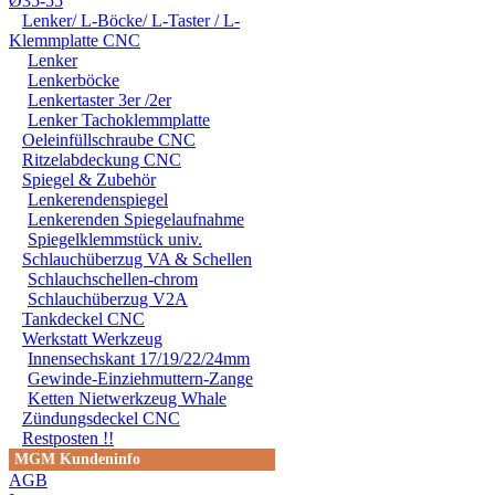
Ø35-55
Lenker/ L-Böcke/ L-Taster / L-
Klemmplatte CNC
Lenker
Lenkerböcke
Lenkertaster 3er /2er
Lenker Tachoklemmplatte
Oeleinfüllschraube CNC
Ritzelabdeckung CNC
Spiegel & Zubehör
Lenkerendenspiegel
Lenkerenden Spiegelaufnahme
Spiegelklemmstück univ.
Schlauchüberzug VA & Schellen
Schlauchschellen-chrom
Schlauchüberzug V2A
Tankdeckel CNC
Werkstatt Werkzeug
Innensechskant 17/19/22/24mm
Gewinde-Einziehmuttern-Zange
Ketten Nietwerkzeug Whale
Zündungsdeckel CNC
Restposten !!
MGM Kundeninfo
AGB