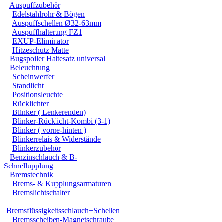
Auspuffzubehör
Edelstahlrohr & Bögen
Auspuffschellen Ø32-63mm
Auspuffhalterung FZ1
EXUP-Eliminator
Hitzeschutz Matte
Bugspoiler Haltesatz universal
Beleuchtung
Scheinwerfer
Standlicht
Positionsleuchte
Rücklichter
Blinker ( Lenkerenden)
Blinker-Rücklicht-Kombi (3-1)
Blinker ( vorne-hinten )
Blinkerrelais & Widerstände
Blinkerzubehör
Benzinschlauch & B-
Schnellupplung
Bremstechnik
Brems- & Kupplungsarmaturen
Bremslichtschalter
Bremsflüssigkeitsschlauch+Schellen
Bremsscheiben-Magnetschraube