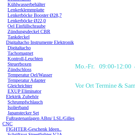
Kühlwasserbehälter
Manche Tage sind wir ü
Lenkerklemmplatte
Lenkerböcke Booster Ø28,7
in letzter Zeit aber fas
Lenkerböcke Ø22,0
Oel Einfüllschraube
wenn doch nicht, Verei
Zündungsdeckel CBR
Termin mit uns, dann si
Tankdeckel
Digitaltacho Instrumente Elektronik
Digitaltacho
Tachomagnet
Kontroll-Leuchten
Steuerboxen
Mo.-Fr. 09:00-12:00
Zündschloss
Temperatur Oel/Wasser
Temperatur Adapter
Vor Ort Termine & Sam
Gleichrichter
EXUP Eliminator
Elektrik Zubehör
Schrumpfschlauch
info@mgm-bikes.de
Isolierband
Japanstecker Set
Fußrastenanlagen ABm/ LSL/Gilles
Tel.: +49 (
0
)
2994
CNC
FIGHTER-Geschenk Ideen..
Schriftzug Streetfighter V2A