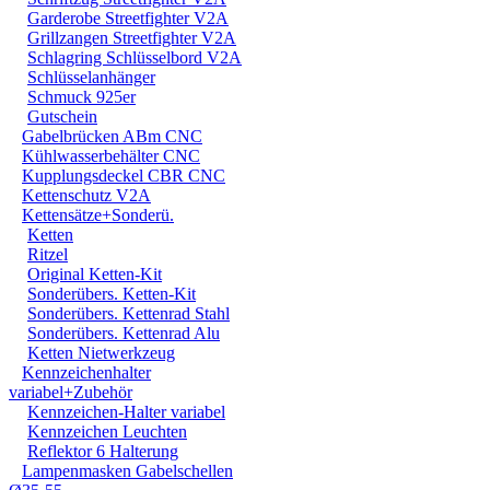
Garderobe Streetfighter V2A
Wir freuen uns auf euch
Grillzangen Streetfighter V2A
Schlagring Schlüsselbord V2A
Schlüsselanhänger
Schmuck 925er
PS: Bike ohne Verkleid
Gutschein
Gabelbrücken ABm CNC
Kühlwasserbehälter CNC
Kupplungsdeckel CBR CNC
Kettenschutz V2A
Kettensätze+Sonderü.
Ketten
Ritzel
Original Ketten-Kit
Sonderübers. Ketten-Kit
Sonderübers. Kettenrad Stahl
Sonderübers. Kettenrad Alu
Ketten Nietwerkzeug
Kennzeichenhalter
variabel+Zubehör
Kennzeichen-Halter variabel
Kennzeichen Leuchten
Reflektor 6 Halterung
Lampenmasken Gabelschellen