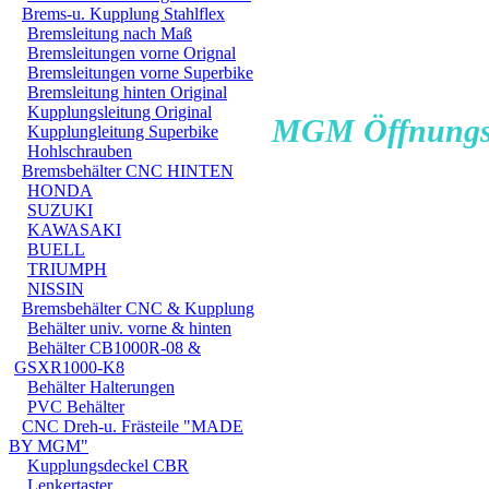
Brems-u. Kupplung Stahlflex
Bremsleitung nach Maß
Bremsleitungen vorne Orignal
Bremsleitungen vorne Superbike
Bremsleitung hinten Original
Kupplungsleitung Original
MGM Öffnungsz
Kupplungleitung Superbike
Hohlschrauben
Bremsbehälter CNC HINTEN
HONDA
SUZUKI
KAWASAKI
Meistens öffnen wir u
BUELL
TRIUMPH
manchmal schon um 7 
NISSIN
erst um 13 oder 14 Uhr
Bremsbehälter CNC & Kupplung
Behälter univ. vorne & hinten
Behälter CB1000R-08 &
GSXR1000-K8
Geschlossen wird bei 
Behälter Halterungen
PVC Behälter
manchmal schon um 16
CNC Dreh-u. Frästeile "MADE
BY MGM"
dann aber erst wieder 
Kupplungsdeckel CBR
Lenkertaster