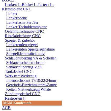
Ø35-55
Lenker/ L-Böcke/ L-Taster / L-
Klemmplatte CNC
Lenker
Lenkerböcke
Lenkertaster 3er /2er
Lenker Tachoklemmplatte
Oeleinfüllschraube CNC
Ritzelabdeckung CNC
Spiegel & Zubehör
Lenkerendenspiegel
Lenkerenden Spiegelaufnahme
Spiegelklemmstück univ.
Schlauchüberzug VA & Schellen
Schlauchschellen-chrom
Schlauchüberzug V2A
Tankdeckel CNC
Werkstatt Werkzeug
Innensechskant 17/19/22/24mm
Gewinde-Einziehmuttern-Zange
Ketten Nietwerkzeug Whale
Zündungsdeckel CNC
Restposten !!
MGM Kundeninfo
AGB