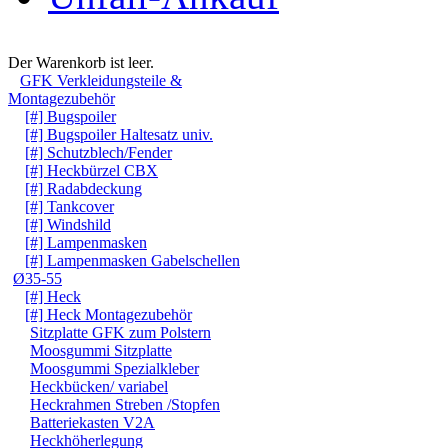
Warenkorb
Der Warenkorb ist leer.
GFK Verkleidungsteile &
Montagezubehör
[#] Bugspoiler
[#] Bugspoiler Haltesatz univ.
[#] Schutzblech/Fender
[#] Heckbürzel CBX
[#] Radabdeckung
[#] Tankcover
[#] Windshild
[#] Lampenmasken
[#] Lampenmasken Gabelschellen
Ø35-55
[#] Heck
[#] Heck Montagezubehör
Sitzplatte GFK zum Polstern
Moosgummi Sitzplatte
Moosgummi Spezialkleber
Heckbücken/ variabel
Heckrahmen Streben /Stopfen
Batteriekasten V2A
Heckhöherlegung