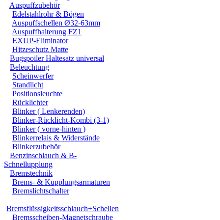
Auspuffzubehör
Edelstahlrohr & Bögen
Auspuffschellen Ø32-63mm
Auspuffhalterung FZ1
EXUP-Eliminator
Hitzeschutz Matte
Bugspoiler Haltesatz universal
Beleuchtung
Scheinwerfer
Standlicht
Positionsleuchte
Rücklichter
Blinker ( Lenkerenden)
Blinker-Rücklicht-Kombi (3-1)
Blinker ( vorne-hinten )
Blinkerrelais & Widerstände
Blinkerzubehör
Benzinschlauch & B-
Schnellupplung
Bremstechnik
Brems- & Kupplungsarmaturen
Bremslichtschalter
Bremsflüssigkeitsschlauch+Schellen
Bremsscheiben-Magnetschraube