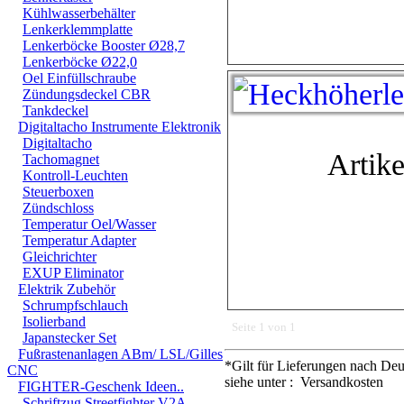
Kühlwasserbehälter
Lenkerklemmplatte
Lenkerböcke Booster Ø28,7
Lenkerböcke Ø22,0
Oel Einfüllschraube
Zündungsdeckel CBR
Tankdeckel
Digitaltacho Instrumente Elektronik
Digitaltacho
Artike
Tachomagnet
Kontroll-Leuchten
Steuerboxen
Zündschloss
Temperatur Oel/Wasser
Temperatur Adapter
Gleichrichter
EXUP Eliminator
Elektrik Zubehör
Schrumpfschlauch
Isolierband
Seite 1 von 1
Japanstecker Set
Fußrastenanlagen ABm/ LSL/Gilles
*Gilt für Lieferungen nach Deu
CNC
siehe unter : Versandkosten
FIGHTER-Geschenk Ideen..
Schriftzug Streetfighter V2A