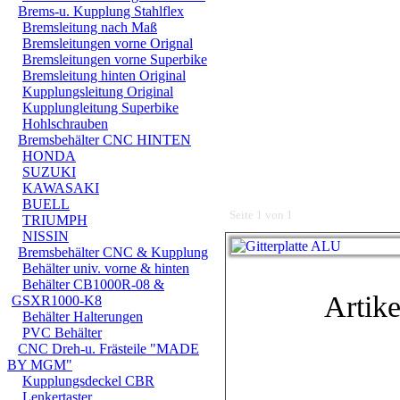
Brems-u. Kupplung Stahlflex
Bremsleitung nach Maß
Bremsleitungen vorne Orignal
Bremsleitungen vorne Superbike
Bremsleitung hinten Original
Kupplungsleitung Original
Kupplungleitung Superbike
Hohlschrauben
Bremsbehälter CNC HINTEN
HONDA
SUZUKI
KAWASAKI
BUELL
Seite 1 von 1
TRIUMPH
NISSIN
Bremsbehälter CNC & Kupplung
Behälter univ. vorne & hinten
Behälter CB1000R-08 &
Artike
GSXR1000-K8
Behälter Halterungen
PVC Behälter
CNC Dreh-u. Frästeile "MADE
BY MGM"
Kupplungsdeckel CBR
Lenkertaster