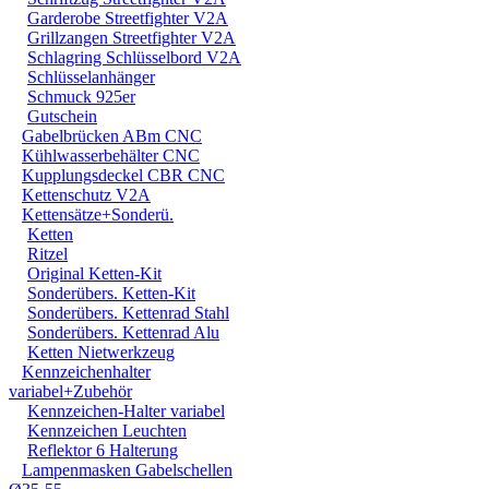
Garderobe Streetfighter V2A
Grillzangen Streetfighter V2A
Schlagring Schlüsselbord V2A
Schlüsselanhänger
Schmuck 925er
Gutschein
Gabelbrücken ABm CNC
Kühlwasserbehälter CNC
Kupplungsdeckel CBR CNC
Kettenschutz V2A
Kettensätze+Sonderü.
Ketten
Ritzel
Original Ketten-Kit
Sonderübers. Ketten-Kit
Sonderübers. Kettenrad Stahl
Sonderübers. Kettenrad Alu
Ketten Nietwerkzeug
Kennzeichenhalter
variabel+Zubehör
Kennzeichen-Halter variabel
Kennzeichen Leuchten
Reflektor 6 Halterung
Lampenmasken Gabelschellen