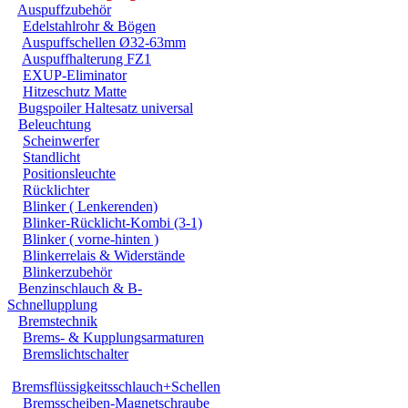
Auspuffzubehör
Edelstahlrohr & Bögen
Auspuffschellen Ø32-63mm
Auspuffhalterung FZ1
EXUP-Eliminator
Hitzeschutz Matte
Bugspoiler Haltesatz universal
Beleuchtung
Scheinwerfer
Standlicht
Positionsleuchte
Rücklichter
Blinker ( Lenkerenden)
Blinker-Rücklicht-Kombi (3-1)
Blinker ( vorne-hinten )
Blinkerrelais & Widerstände
Blinkerzubehör
Benzinschlauch & B-
Schnellupplung
Bremstechnik
Brems- & Kupplungsarmaturen
Bremslichtschalter
Bremsflüssigkeitsschlauch+Schellen
Bremsscheiben-Magnetschraube