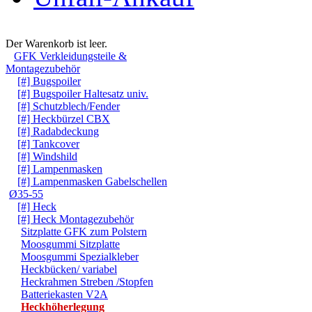
Warenkorb
Der Warenkorb ist leer.
GFK Verkleidungsteile &
Montagezubehör
[#] Bugspoiler
[#] Bugspoiler Haltesatz univ.
[#] Schutzblech/Fender
[#] Heckbürzel CBX
[#] Radabdeckung
[#] Tankcover
[#] Windshild
[#] Lampenmasken
[#] Lampenmasken Gabelschellen
Ø35-55
[#] Heck
[#] Heck Montagezubehör
Sitzplatte GFK zum Polstern
Moosgummi Sitzplatte
Moosgummi Spezialkleber
Heckbücken/ variabel
Heckrahmen Streben /Stopfen
Batteriekasten V2A
Heckhöherlegung