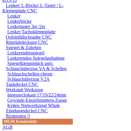
Ø35-55
Lenker/ L-Böcke/ L-Taster / L-
Klemmplatte CNC
Lenker
Lenkerböcke
Lenkertaster 3er /2er
Lenker Tachoklemmplatte
Oeleinfüllschraube CNC
Ritzelabdeckung CNC
Spiegel & Zubehör
Lenkerendenspiegel
Lenkerenden Spiegelaufnahme
Spiegelklemmstück univ.
Schlauchüberzug VA & Schellen
Schlauchschellen-chrom
Schlauchüberzug V2A
Tankdeckel CNC
Werkstatt Werkzeug
Innensechskant 17/19/22/24mm
Gewinde-Einziehmuttern-Zange
Ketten Nietwerkzeug Whale
Zündungsdeckel CNC
Restposten !!
MGM Kundeninfo
AGB