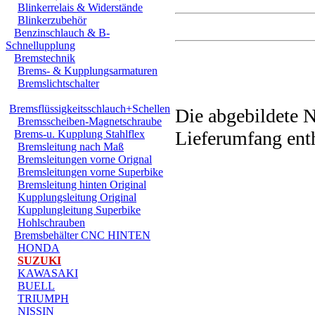
Blinkerrelais & Widerstände
Blinkerzubehör
Benzinschlauch & B-
Schnellupplung
Bremstechnik
Bremsbehälter 
Brems- & Kupplungsarmaturen
Bremslichtschalter
Bremsflüssigkeitsschlauch+Schellen
Die abgebildete N
Bremsscheiben-Magnetschraube
Lieferumfang enth
Brems-u. Kupplung Stahlflex
Bremsleitung nach Maß
Bremsleitungen vorne Orignal
Bremsleitungen vorne Superbike
Bremsbehälter hat ein 
Bremsleitung hinten Original
Kupplungsleitung Original
Membrane
Kupplungleitung Superbike
Hohlschrauben
Behälter wird 3mm höhe
Bremsbehälter CNC HINTEN
HONDA
SUZUKI
+ Einmalig Edel
KAWASAKI
BUELL
+ CNC / gefräst 6-ecki
TRIUMPH
NISSIN