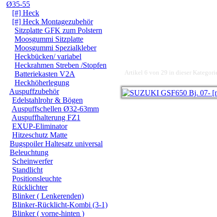
Ø35-55
[#] Heck
[#] Heck Montagezubehör
Sitzplatte GFK zum Polstern
Moosgummi Sitzplatte
Moosgummi Spezialkleber
Heckbücken/ variabel
Heckrahmen Streben /Stopfen
Artikel 6 von 29 in dieser Kategori
Batteriekasten V2A
Heckhöherlegung
Auspuffzubehör
Edelstahlrohr & Bögen
Auspuffschellen Ø32-63mm
Auspuffhalterung FZ1
EXUP-Eliminator
Hitzeschutz Matte
Bugspoiler Haltesatz universal
Beleuchtung
Scheinwerfer
Standlicht
Positionsleuchte
Rücklichter
Blinker ( Lenkerenden)
Blinker-Rücklicht-Kombi (3-1)
Blinker ( vorne-hinten )