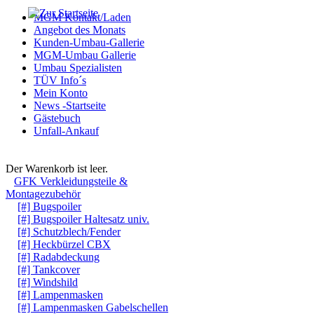
MGM Kontakt/Laden
Angebot des Monats
Kunden-Umbau-Gallerie
MGM-Umbau Gallerie
Umbau Spezialisten
TÜV Info´s
Mein Konto
News -Startseite
Gästebuch
Unfall-Ankauf
Warenkorb
Der Warenkorb ist leer.
GFK Verkleidungsteile &
Montagezubehör
[#] Bugspoiler
[#] Bugspoiler Haltesatz univ.
[#] Schutzblech/Fender
[#] Heckbürzel CBX
[#] Radabdeckung
[#] Tankcover
[#] Windshild
[#] Lampenmasken
[#] Lampenmasken Gabelschellen