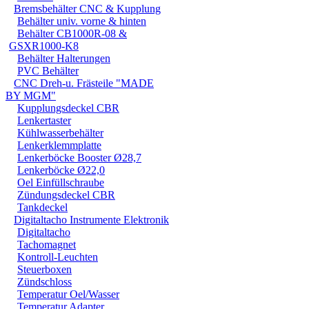
+ Höchster Sicherheitss
Bremsbehälter CNC & Kupplung
Behälter univ. vorne & hinten
+ Deckel mit Feingewi
Behälter CB1000R-08 &
GSXR1000-K8
+ Schauglas
Behälter Halterungen
+ mit ABE
PVC Behälter
CNC Dreh-u. Frästeile "MADE
+ Ausführung Alu
BY MGM"
Kupplungsdeckel CBR
+ Farben: alu oder schw
Lenkertaster
Kühlwasserbehälter
Lenkerklemmplatte
Lenkerböcke Booster Ø28,7
Für einzelne Modelle is
Lenkerböcke Ø22,0
wir Ihnen auf Wunsch g
Oel Einfüllschraube
Zündungsdeckel CBR
Tankdeckel
Wichtig:
Digitaltacho Instrumente Elektronik
Digitaltacho
Der Behälter Typ 39993
Tachomagnet
Kontroll-Leuchten
werden bei
Fußrastanl
Steuerboxen
überschreitet !
Zündschloss
Temperatur Oel/Wasser
Temperatur Adapter