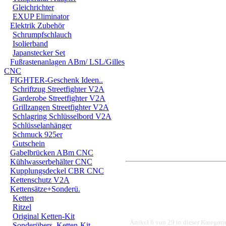
Gleichrichter
Haftungsausschluss
EXUP Eliminator
Elektrik Zubehör
Der Bremsflüssigkeitsbe
Schrumpfschlauch
diesem Fall
erlischt j
Isolierband
Japanstecker Set
Haftung für direkte ode
Fußrastenanlagen ABm/ LSL/Gilles
CNC
die Verwendung, den 
FIGHTER-Geschenk Ideen..
Schriftzug Streetfighter V2A
fallen unter anderem a
Garderobe Streetfighter V2A
Grillzangen Streetfighter V2A
Schäden. Speziell die 
Schlagring Schlüsselbord V2A
erfolgt auf eingene Ge
Schlüsselanhänger
Schmuck 925er
Gutschein
Gabelbrücken ABm CNC
Kühlwasserbehälter CNC
Kupplungsdeckel CBR CNC
Kettenschutz V2A
Kettensätze+Sonderü.
Ketten
Ritzel
Original Ketten-Kit
Artikel 6 von 29 in dieser Kategori
Sonderübers. Ketten-Kit