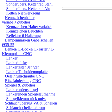
Sonderübers. Kettenrad Stahl
Sonderübers. Kettenrad Alu
Ketten Nietwerkzeug
DER EINBAU DARF AUS
Kennzeichenhalter
variabel+Zubehör
EINER FACHWERKSTAT
Kennzeichen-Halter variabel
Kennzeichen Leuchten
FÜR DIREKTE ODER I
Reflektor 6 Halterung
Lampenmasken Gabelschellen
DURCH DIE VERWENDU
Ø35-55
ODER DES MITGELIEF
Lenker/ L-Böcke/ L-Taster / L-
Klemmplatte CNC
ANDEREM ALLE SCHÄD
Lenker
Lenkerböcke
SCHÄDEN. SPEZIELL 
Lenkertaster 3er /2er
Lenker Tachoklemmplatte
STRASSENVERKEHRS E
Oeleinfüllschraube CNC
RENN- ODER WETTBEW
Ritzelabdeckung CNC
Spiegel & Zubehör
VORGESEHENEN VERW
Lenkerendenspiegel
Lenkerenden Spiegelaufnahme
GARANTIE- UND GE- 
Spiegelklemmstück univ.
Schlauchüberzug VA & Schellen
Schlauchschellen-chrom