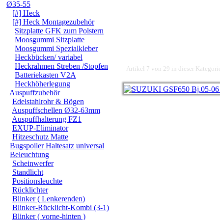
Ø35-55
[#] Heck
[#] Heck Montagezubehör
Sitzplatte GFK zum Polstern
Moosgummi Sitzplatte
Moosgummi Spezialkleber
Heckbücken/ variabel
Heckrahmen Streben /Stopfen
Artikel 7 von 29 in dieser Kategori
Batteriekasten V2A
Heckhöherlegung
Auspuffzubehör
Edelstahlrohr & Bögen
Auspuffschellen Ø32-63mm
Auspuffhalterung FZ1
EXUP-Eliminator
Hitzeschutz Matte
Bugspoiler Haltesatz universal
Beleuchtung
Scheinwerfer
Standlicht
Positionsleuchte
Rücklichter
Blinker ( Lenkerenden)
Blinker-Rücklicht-Kombi (3-1)
Blinker ( vorne-hinten )