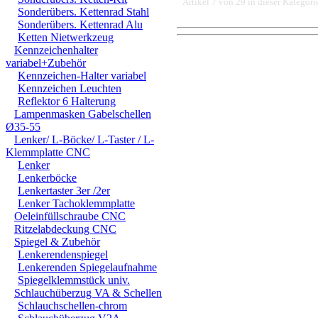
Artikel 7 von 29 in dieser Kategori
Sonderübers. Kettenrad Stahl
Sonderübers. Kettenrad Alu
Ketten Nietwerkzeug
Kennzeichenhalter
DER EINBAU DARF AUS
variabel+Zubehör
Kennzeichen-Halter variabel
EINER FACHWERKSTAT
Kennzeichen Leuchten
FÜR DIREKTE ODER I
Reflektor 6 Halterung
Lampenmasken Gabelschellen
DURCH DIE VERWENDU
Ø35-55
Lenker/ L-Böcke/ L-Taster / L-
ODER DES MITGELIEF
Klemmplatte CNC
Lenker
ANDEREM ALLE SCHÄD
Lenkerböcke
SCHÄDEN. SPEZIELL 
Lenkertaster 3er /2er
Lenker Tachoklemmplatte
STRASSENVERKEHRS E
Oeleinfüllschraube CNC
Ritzelabdeckung CNC
RENN- ODER WETTBEW
Spiegel & Zubehör
Lenkerendenspiegel
VORGESEHENEN VERW
Lenkerenden Spiegelaufnahme
Spiegelklemmstück univ.
GARANTIE- UND GE- 
Schlauchüberzug VA & Schellen
Schlauchschellen-chrom