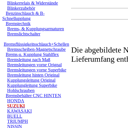
Blinkerrelais & Widerstände
Blinkerzubehör
Benzinschlauch & B-
Schnellupplung
Bremstechnik
Bremsbehälter 
Brems- & Kupplungsarmaturen
Bremslichtschalter
Bremsflüssigkeitsschlauch+Schellen
Die abgebildete N
Bremsscheiben-Magnetschraube
Brems-u. Kupplung Stahlflex
Lieferumfang enth
Bremsleitung nach Maß
Bremsleitungen vorne Orignal
Bremsleitungen vorne Superbike
Bremsleitung hinten Original
Bremsbehälter hat ein 
Kupplungsleitung Original
Kupplungleitung Superbike
Membrane
Hohlschrauben
Behälter wird 3mm höhe
Bremsbehälter CNC HINTEN
HONDA
SUZUKI
KAWASAKI
+ Einmalig Edel
BUELL
TRIUMPH
+ CNC / gefräst 6-ecki
NISSIN