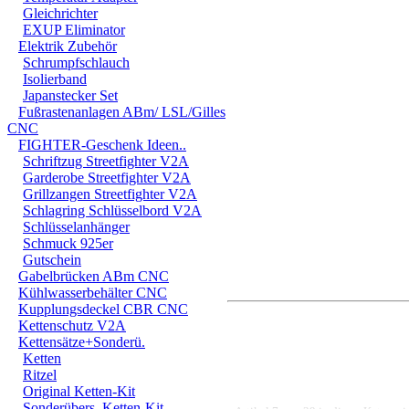
Gleichrichter
Haftungsausschluss
EXUP Eliminator
Elektrik Zubehör
Der Bremsflüssigkeitsbe
Schrumpfschlauch
Isolierband
diesem Fall
erlischt j
Japanstecker Set
Fußrastenanlagen ABm/ LSL/Gilles
Haftung für direkte ode
CNC
FIGHTER-Geschenk Ideen..
die Verwendung, den 
Schriftzug Streetfighter V2A
fallen unter anderem a
Garderobe Streetfighter V2A
Grillzangen Streetfighter V2A
Schäden. Speziell die 
Schlagring Schlüsselbord V2A
Schlüsselanhänger
erfolgt auf eingene Ge
Schmuck 925er
Gutschein
Gabelbrücken ABm CNC
Kühlwasserbehälter CNC
Kupplungsdeckel CBR CNC
Kettenschutz V2A
Kettensätze+Sonderü.
Ketten
Ritzel
Original Ketten-Kit
Sonderübers. Ketten-Kit