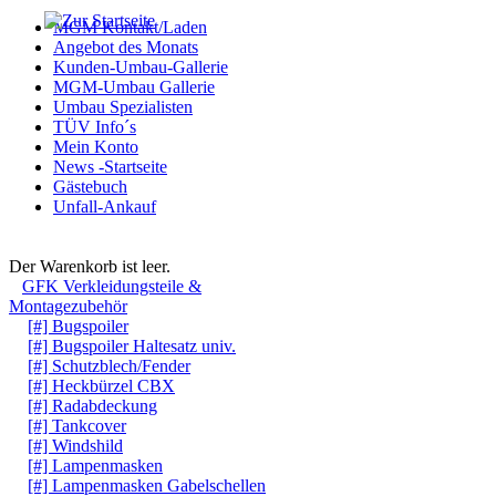
MGM Kontakt/Laden
Angebot des Monats
Kunden-Umbau-Gallerie
MGM-Umbau Gallerie
Umbau Spezialisten
TÜV Info´s
Mein Konto
News -Startseite
Gästebuch
Unfall-Ankauf
Warenkorb
Der Warenkorb ist leer.
GFK Verkleidungsteile &
Montagezubehör
[#] Bugspoiler
[#] Bugspoiler Haltesatz univ.
[#] Schutzblech/Fender
[#] Heckbürzel CBX
[#] Radabdeckung
[#] Tankcover
[#] Windshild
[#] Lampenmasken
[#] Lampenmasken Gabelschellen