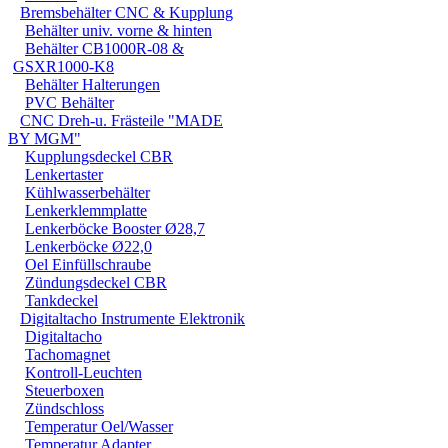
Bremsbehälter CNC & Kupplung
+ Höchster Sicherheitss
Behälter univ. vorne & hinten
+ Deckel mit Feingewi
Behälter CB1000R-08 &
GSXR1000-K8
+ Schauglas
Behälter Halterungen
PVC Behälter
+ mit ABE
CNC Dreh-u. Frästeile "MADE
BY MGM"
+ Ausführung Alu
Kupplungsdeckel CBR
+ Farben: alu oder schw
Lenkertaster
Kühlwasserbehälter
Lenkerklemmplatte
Lenkerböcke Booster Ø28,7
Lenkerböcke Ø22,0
Für einzelne Modelle is
Oel Einfüllschraube
wir Ihnen auf Wunsch g
Zündungsdeckel CBR
Tankdeckel
Digitaltacho Instrumente Elektronik
Wichtig:
Digitaltacho
Der Behälter Typ 39993
Tachomagnet
Kontroll-Leuchten
werden bei
Fußrastanl
Steuerboxen
Zündschloss
überschreitet !
Temperatur Oel/Wasser
Temperatur Adapter