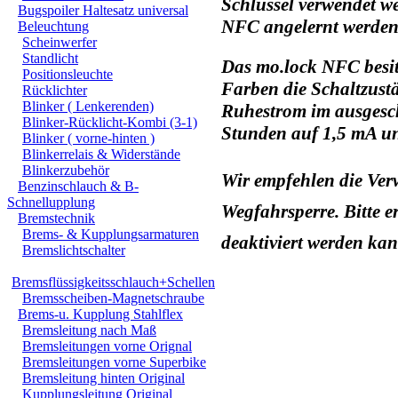
Schlüssel verwendet w
Bugspoiler Haltesatz universal
NFC angelernt werden. 
Beleuchtung
Scheinwerfer
Standlicht
Das mo.lock NFC besitz
Positionsleuchte
Farben die Schaltzust
Rücklichter
Blinker ( Lenkerenden)
Ruhestrom im ausgesch
Blinker-Rücklicht-Kombi (3-1)
Stunden auf 1,5 mA un
Blinker ( vorne-hinten )
Blinkerrelais & Widerstände
Blinkerzubehör
Wir empfehlen die Ver
Benzinschlauch & B-
Schnellupplung
Wegfahrsperre. Bitte 
Bremstechnik
Brems- & Kupplungsarmaturen
deaktiviert werden ka
Bremslichtschalter
Bremsflüssigkeitsschlauch+Schellen
Bremsscheiben-Magnetschraube
Brems-u. Kupplung Stahlflex
Bremsleitung nach Maß
Bremsleitungen vorne Orignal
Bremsleitungen vorne Superbike
Bremsleitung hinten Original
Kupplungsleitung Original