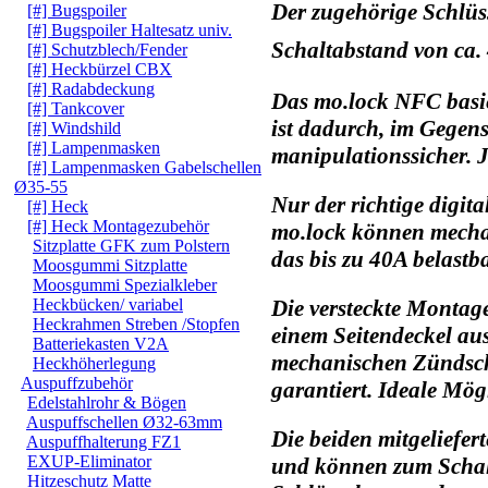
Der zugehörige Schlüs
[#] Bugspoiler
[#] Bugspoiler Haltesatz univ.
Schaltabstand von ca.
[#] Schutzblech/Fender
[#] Heckbürzel CBX
[#] Radabdeckung
Das mo.lock NFC basi
[#] Tankcover
ist dadurch, im Gegen
[#] Windshild
[#] Lampenmasken
manipulationssicher. J
[#] Lampenmasken Gabelschellen
Ø35-55
Nur der richtige digit
[#] Heck
[#] Heck Montagezubehör
mo.lock können mechan
Sitzplatte GFK zum Polstern
das bis zu 40A belastba
Moosgummi Sitzplatte
Moosgummi Spezialkleber
Heckbücken/ variabel
Die versteckte Montage
Heckrahmen Streben /Stopfen
einem Seitendeckel aus
Batteriekasten V2A
mechanischen Zündschl
Heckhöherlegung
Auspuffzubehör
garantiert. Ideale Mög
Edelstahlrohr & Bögen
Auspuffschellen Ø32-63mm
Die beiden mitgeliefer
Auspuffhalterung FZ1
EXUP-Eliminator
und können zum Schal
Hitzeschutz Matte