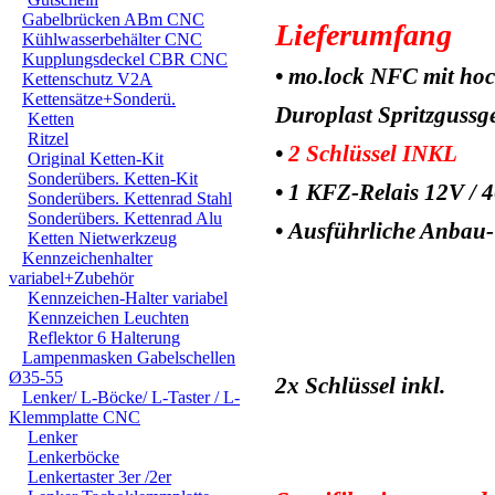
Gabelbrücken ABm CNC
Lieferumfang
Kühlwasserbehälter CNC
Kupplungsdeckel CBR CNC
• mo.lock NFC mit ho
Kettenschutz V2A
Kettensätze+Sonderü.
Duroplast Spritzgussg
Ketten
Ritzel
•
2 Schlüssel INKL
Original Ketten-Kit
Sonderübers. Ketten-Kit
• 1 KFZ-Relais 12V / 
Sonderübers. Kettenrad Stahl
Sonderübers. Kettenrad Alu
• Ausführliche Anbau
Ketten Nietwerkzeug
Kennzeichenhalter
variabel+Zubehör
Kennzeichen-Halter variabel
Kennzeichen Leuchten
Reflektor 6 Halterung
Lampenmasken Gabelschellen
Ø35-55
2x Schlüssel inkl.
Lenker/ L-Böcke/ L-Taster / L-
Klemmplatte CNC
Lenker
Lenkerböcke
Lenkertaster 3er /2er