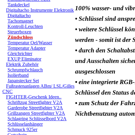
Tankdeckel
100% wasser- und vibr
Digitaltacho Instrumente Elektronik
Digitaltacho
• Schlüssel sind anspr
Tachomagnet
Kontroll-Leuchten
• weitere Schlüssel k
Steuerboxen
Zündschloss
werden - somit ist der 
Temperatur Oel/Wasser
Temperatur Adapter
• durch den Schaltabst
Gleichrichter
EXUP Eliminator
und Ausschalten sicher
Elektrik Zubehör
Schrumpfschlauch
ausgeschlossen
Isolierband
Japanstecker Set
• eine integrierte RG
Fußrastenanlagen ABm/ LSL/Gilles
CNC
Schlüssel den Status 
FIGHTER-Geschenk Ideen..
• zum Schutz der Fahr
Schriftzug Streetfighter V2A
Garderobe Streetfighter V2A
Nichtbenutzung autom
Grillzangen Streetfighter V2A
Schlagring Schlüsselbord V2A
Schlüsselanhänger
Schmuck 925er
Gutschein