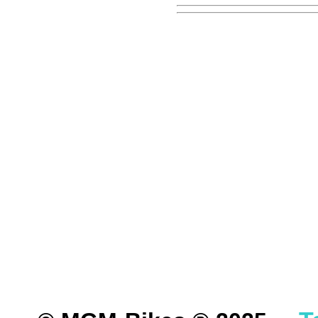
DER EINBAU DARF AUS
EINER FACHWERKSTAT
FÜR DIREKTE ODER I
DURCH DIE VERWENDU
ODER DES MITGELIEF
ANDEREM ALLE SCHÄD
SCHÄDEN. SPEZIELL 
STRASSENVERKEHRS E
RENN- ODER WETTBEW
VORGESEHENEN VERW
GARANTIE- UND GE- 