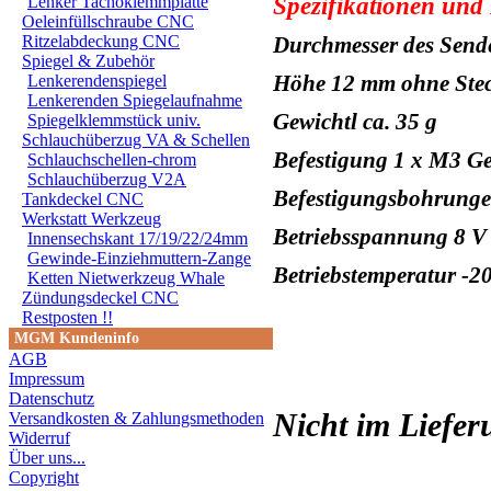
Spezifikationen und
Lenker Tachoklemmplatte
Oeleinfüllschraube CNC
Ritzelabdeckung CNC
Durchmesser des Sen
Spiegel & Zubehör
Höhe 12 mm ohne Ste
Lenkerendenspiegel
Lenkerenden Spiegelaufnahme
Gewichtl ca. 35 g
Spiegelklemmstück univ.
Schlauchüberzug VA & Schellen
Befestigung 1 x M3 Ge
Schlauchschellen-chrom
Schlauchüberzug V2A
Befestigungsbohrung
Tankdeckel CNC
Werkstatt Werkzeug
Betriebsspannung 8 V 
Innensechskant 17/19/22/24mm
Gewinde-Einziehmuttern-Zange
Betriebstemperatur -20
Ketten Nietwerkzeug Whale
Zündungsdeckel CNC
Restposten !!
MGM Kundeninfo
AGB
Impressum
Datenschutz
Nicht im Liefe
Versandkosten & Zahlungsmethoden
Widerruf
Über uns...
Copyright