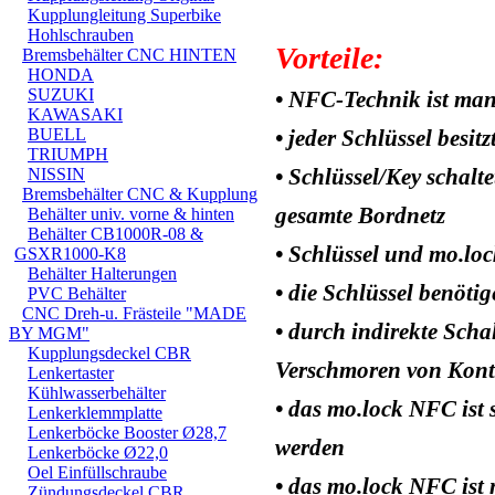
Kupplungleitung Superbike
Hohlschrauben
Vorteile:
Bremsbehälter CNC HINTEN
HONDA
SUZUKI
• NFC-Technik ist man
KAWASAKI
BUELL
• jeder Schlüssel besit
TRIUMPH
• Schlüssel/Key schal
NISSIN
Bremsbehälter CNC & Kupplung
gesamte Bordnetz
Behälter univ. vorne & hinten
Behälter CB1000R-08 &
• Schlüssel und mo.lo
GSXR1000-K8
Behälter Halterungen
• die Schlüssel benöti
PVC Behälter
CNC Dreh-u. Frästeile "MADE
• durch indirekte Scha
BY MGM"
Kupplungsdeckel CBR
Verschmoren von Kont
Lenkertaster
Kühlwasserbehälter
• das mo.lock NFC ist 
Lenkerklemmplatte
Lenkerböcke Booster Ø28,7
werden
Lenkerböcke Ø22,0
Oel Einfüllschraube
• das mo.lock NFC ist
Zündungsdeckel CBR