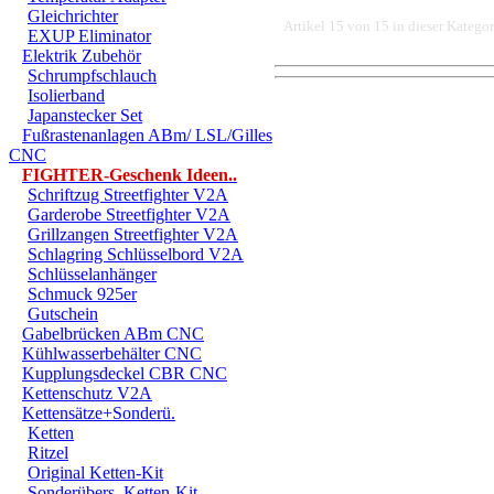
Gleichrichter
Artikel 15 von 15 in dieser Kategor
EXUP Eliminator
Elektrik Zubehör
Schrumpfschlauch
Isolierband
DER EINBAU DARF AUS
Japanstecker Set
Fußrastenanlagen ABm/ LSL/Gilles
EINER FACHWERKSTAT
CNC
FIGHTER-Geschenk Ideen..
FÜR DIREKTE ODER I
Schriftzug Streetfighter V2A
DURCH DIE VERWENDU
Garderobe Streetfighter V2A
Grillzangen Streetfighter V2A
ODER DES MITGELIEF
Schlagring Schlüsselbord V2A
Schlüsselanhänger
ANDEREM ALLE SCHÄD
Schmuck 925er
Gutschein
SCHÄDEN. SPEZIELL 
Gabelbrücken ABm CNC
Kühlwasserbehälter CNC
STRASSENVERKEHRS E
Kupplungsdeckel CBR CNC
RENN- ODER WETTBEW
Kettenschutz V2A
Kettensätze+Sonderü.
VORGESEHENEN VERW
Ketten
Ritzel
GARANTIE- UND GE- 
Original Ketten-Kit
Sonderübers. Ketten-Kit