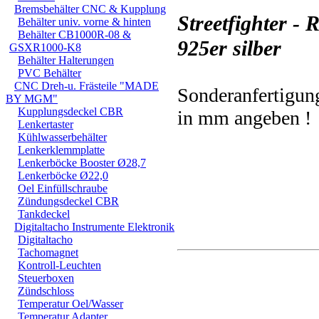
Bremsbehälter CNC & Kupplung
Streetfighter -
Behälter univ. vorne & hinten
Behälter CB1000R-08 &
925er silber
GSXR1000-K8
Behälter Halterungen
PVC Behälter
CNC Dreh-u. Frästeile "MADE
Sonderanfertigun
BY MGM"
Kupplungsdeckel CBR
in mm angeben ! L
Lenkertaster
Kühlwasserbehälter
Lenkerklemmplatte
Lenkerböcke Booster Ø28,7
Lenkerböcke Ø22,0
Oel Einfüllschraube
Zündungsdeckel CBR
Tankdeckel
Digitaltacho Instrumente Elektronik
Digitaltacho
Tachomagnet
Kontroll-Leuchten
Steuerboxen
Zündschloss
Temperatur Oel/Wasser
Temperatur Adapter