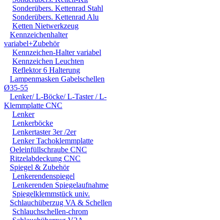
Sonderübers. Kettenrad Stahl
Sonderübers. Kettenrad Alu
Ketten Nietwerkzeug
Kennzeichenhalter
variabel+Zubehör
Kennzeichen-Halter variabel
Kennzeichen Leuchten
Reflektor 6 Halterung
Lampenmasken Gabelschellen
Ø35-55
Lenker/ L-Böcke/ L-Taster / L-
Klemmplatte CNC
Lenker
Lenkerböcke
Lenkertaster 3er /2er
Lenker Tachoklemmplatte
Oeleinfüllschraube CNC
Ritzelabdeckung CNC
Spiegel & Zubehör
Lenkerendenspiegel
Lenkerenden Spiegelaufnahme
Spiegelklemmstück univ.
Schlauchüberzug VA & Schellen
Schlauchschellen-chrom