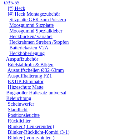
Ø35-55
[#] Heck
[#] Heck Montagezubehör
Sitzplatte GFK zum Polstern
Moosgummi Sitzplatte
Moosgummi Spezialkleber
Heckbücken/ variabel
Heckrahmen Streben /Stopfen
Batteriekasten V2A
Heckhöherlegung
Auspuffzubehör
Edelstahlrohr & Bögen
Auspuffschellen Ø32-63mm
Auspuffhalterung FZ1
EXUP-Eliminator
Hitzeschutz Matte
Bugspoiler Haltesatz universal
Beleuchtung
Scheinwerfer
Standlicht
Positionsleuchte
Rücklichter
Blinker ( Lenkerenden)
Blinker-Rücklicht-Kombi (3-1)
Blinker ( vorne-hinten )