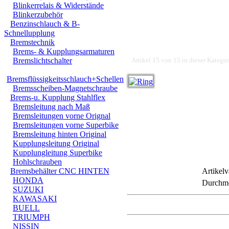
Blinkerrelais & Widerstände
Blinkerzubehör
Benzinschlauch & B-
Schnellupplung
Bremstechnik
Brems- & Kupplungsarmaturen
Bremslichtschalter
Artikel 15 von 15 in dieser Kategor
Bremsflüssigkeitsschlauch+Schellen
Bremsscheiben-Magnetschraube
Brems-u. Kupplung Stahlflex
Bremsleitung nach Maß
Bremsleitungen vorne Orignal
Bremsleitungen vorne Superbike
Bremsleitung hinten Original
Kupplungsleitung Original
Kupplungleitung Superbike
Hohlschrauben
Bremsbehälter CNC HINTEN
Artikelv
HONDA
Durchmes
SUZUKI
KAWASAKI
BUELL
TRIUMPH
NISSIN