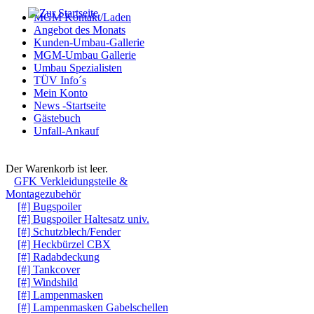
MGM Kontakt/Laden
Angebot des Monats
Kunden-Umbau-Gallerie
MGM-Umbau Gallerie
Umbau Spezialisten
TÜV Info´s
Mein Konto
News -Startseite
Gästebuch
Unfall-Ankauf
Warenkorb
Der Warenkorb ist leer.
GFK Verkleidungsteile &
Montagezubehör
[#] Bugspoiler
[#] Bugspoiler Haltesatz univ.
[#] Schutzblech/Fender
[#] Heckbürzel CBX
[#] Radabdeckung
[#] Tankcover
[#] Windshild
[#] Lampenmasken
[#] Lampenmasken Gabelschellen