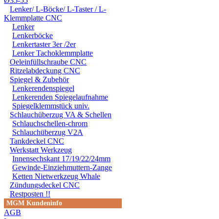
Ø35-55
Lenker/ L-Böcke/ L-Taster / L-
ANDEREM ALLE SCHÄD
Klemmplatte CNC
Lenker
SCHÄDEN. SPEZIELL 
Lenkerböcke
Lenkertaster 3er /2er
STRASSENVERKEHRS E
Lenker Tachoklemmplatte
RENN- ODER WETTBEW
Oeleinfüllschraube CNC
Ritzelabdeckung CNC
VORGESEHENEN VERW
Spiegel & Zubehör
Lenkerendenspiegel
GARANTIE- UND GE- 
Lenkerenden Spiegelaufnahme
Spiegelklemmstück univ.
Schlauchüberzug VA & Schellen
Schlauchschellen-chrom
Schlauchüberzug V2A
Tankdeckel CNC
Werkstatt Werkzeug
Innensechskant 17/19/22/24mm
Gewinde-Einziehmuttern-Zange
Ketten Nietwerkzeug Whale
Zündungsdeckel CNC
Restposten !!
MGM Kundeninfo
AGB