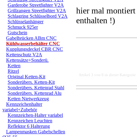
Garderobe Streetfighter V2A
hier mal montier
Grillzangen Streetfighter V2A
Schlagring Schlüsselbord V2A
enthalten !)
Schlüsselanhänger
Schmuck 925er
Gutschein
Gabelbrücken ABm CNC
Kühlwasserbehälter CNC
Kupplungsdeckel CBR CNC
Kettenschutz V2A
Kettensätze+Sonderü.
Ketten
Ritzel
Artikel 3 von 6 in dieser Kategorie
Original Ketten-Kit
Sonderübers. Ketten-Kit
Sonderübers. Kettenrad Stahl
Sonderübers. Kettenrad Alu
DER EINBAU DARF AUS
Ketten Nietwerkzeug
Kennzeichenhalter
EINER FACHWERKSTAT
variabel+Zubehör
Kennzeichen-Halter variabel
FÜR DIREKTE ODER I
Kennzeichen Leuchten
Reflektor 6 Halterung
DURCH DIE VERWENDU
Lampenmasken Gabelschellen
ODER DES MITGELIEF