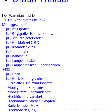
Warenkorb
Der Warenkorb ist leer.
GFK Verkleidungsteile &
Montagezubehör
[#] Bugspoiler
[#] Bugspoiler Haltesatz univ.
[#] Schutzblech/Fender
[#] Heckbürzel CBX
[#] Radabdeckung
[#] Tankcover
[#] Windshild
[#] Lampenmasken
[#] Lampenmasken Gabelschellen
Ø35-55
[#] Heck
[#] Heck Montagezubehör
Sitzplatte GFK zum Polstern
Moosgummi Sitzplatte
Moosgummi Spezialkleber
Heckbücken/ variabel
Heckrahmen Streben /Stopfen
Batteriekasten V2A
Artikel 3 von 6 in dieser Kategorie
Heckhöherlegung