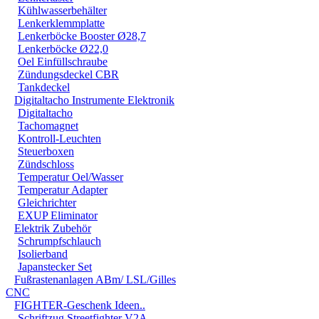
Schrauben: Edelsta
Kühlwasserbehälter
Lochbild: Ø 6,5 m
Lenkerklemmplatte
Lenkerböcke Booster Ø28,7
Lieferumfang: 1x V
Lenkerböcke Ø22,0
Oel Einfüllschraube
Linsenkopfschraub
Zündungsdeckel CBR
Tankdeckel
Digitaltacho Instrumente Elektronik
Digitaltacho
Tachomagnet
Kontroll-Leuchten
Steuerboxen
Zündschloss
Temperatur Oel/Wasser
Temperatur Adapter
Gleichrichter
EXUP Eliminator
Elektrik Zubehör
Schrumpfschlauch
Isolierband
Japanstecker Set
Fußrastenanlagen ABm/ LSL/Gilles
CNC
FIGHTER-Geschenk Ideen..
Schriftzug Streetfighter V2A