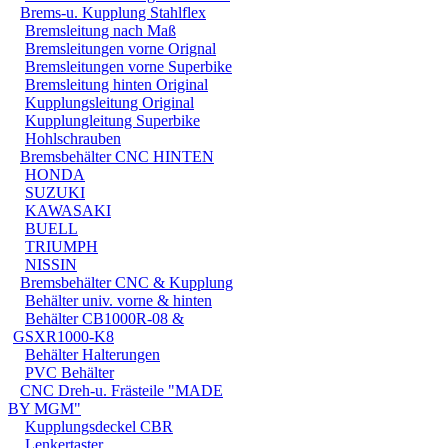
- Edelst
Brems-u. Kupplung Stahlflex
Bremsleitung nach Maß
Bremsleitungen vorne Orignal
Bremsleitungen vorne Superbike
Bremsleitung hinten Original
Kupplungsleitung Original
Kupplungleitung Superbike
Die stabile gelasert
Hohlschrauben
Bremsbehälter CNC HINTEN
problemlose Mont
HONDA
Die Schelle ist gena
SUZUKI
KAWASAKI
die erste Wahl zur 
BUELL
TRIUMPH
Zur Montage kann de
NISSIN
Bremsbehälter CNC & Kupplung
werden, er ist absol
Behälter univ. vorne & hinten
Behälter CB1000R-08 &
GSXR1000-K8
Technische Daten:
Behälter Halterungen
PVC Behälter
Abmessungen: Ø=4
CNC Dreh-u. Frästeile "MADE
BY MGM"
Material dicke: 2 
Kupplungsdeckel CBR
Lenkertaster