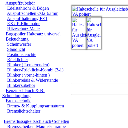
Auspuffzubehör
Edelstahlrohr & Bögen
Auspuffschellen Ø32-63mm
Auspuffhalterung FZ1
EXUP-Eliminator
Hitzeschutz Matte
Bugspoiler Haltesatz universal
Beleuchtung
Scheinwerfer
Standlicht
Positionsleuchte
Rücklichter
Blinker ( Lenkerenden)
Blinker-Rücklicht-Kombi (3-1)
Blinker ( vorne-hinten )
Blinkerrelais & Widerstände
Blinkerzubehör
Benzinschlauch & B-
Schnellupplung
design & produktio
Bremstechnik
Brems- & Kupplungsarmaturen
Bremslichtschalter
Material:
Bremsflüssigkeitsschlauch+Schellen
Bremsscheiben-Magnetschraube