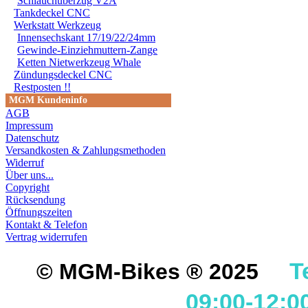
Schlauchüberzug V2A
FÜR DIREKTE ODER I
Tankdeckel CNC
Werkstatt Werkzeug
DURCH DIE VERWENDU
Innensechskant 17/19/22/24mm
Gewinde-Einziehmuttern-Zange
ODER DES MITGELIEF
Ketten Nietwerkzeug Whale
Zündungsdeckel CNC
ANDEREM ALLE SCHÄD
Restposten !!
SCHÄDEN. SPEZIELL 
MGM Kundeninfo
AGB
STRASSENVERKEHRS E
Impressum
Datenschutz
RENN- ODER WETTBEW
Versandkosten & Zahlungsmethoden
Widerruf
VORGESEHENEN VERW
Über uns...
GARANTIE- UND GE- 
Copyright
Rücksendung
Öffnungszeiten
Kontakt & Telefon
Vertrag widerrufen
T
© MGM-Bikes ® 2025
09:00-12:0