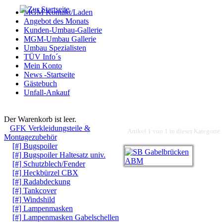
MGM Kontakt/Laden
Angebot des Monats
Kunden-Umbau-Gallerie
MGM-Umbau Gallerie
Umbau Spezialisten
TÜV Info´s
Mein Konto
News -Startseite
Gästebuch
Unfall-Ankauf
Warenkorb
Der Warenkorb ist leer.
GFK Verkleidungsteile &
Artikel 1 von 1 in dieser Kategorie
Montagezubehör
[#] Bugspoiler
[#] Bugspoiler Haltesatz univ.
[#] Schutzblech/Fender
[#] Heckbürzel CBX
[#] Radabdeckung
[#] Tankcover
[#] Windshild
[#] Lampenmasken
[#] Lampenmasken Gabelschellen