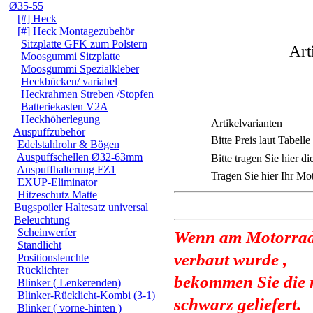
Ø35-55
[#] Heck
[#] Heck Montagezubehör
Sitzplatte GFK zum Polstern
Art
Moosgummi Sitzplatte
Moosgummi Spezialkleber
Heckbücken/ variabel
Heckrahmen Streben /Stopfen
Batteriekasten V2A
Heckhöherlegung
Artikelvarianten
Auspuffzubehör
Bitte Preis laut Tabell
Edelstahlrohr & Bögen
Auspuffschellen Ø32-63mm
Bitte tragen Sie hier d
Auspuffhalterung FZ1
Tragen Sie hier Ihr M
EXUP-Eliminator
Hitzeschutz Matte
Bugspoiler Haltesatz universal
Beleuchtung
Scheinwerfer
Wenn am Motorrad 
Standlicht
verbaut wurde ,
Positionsleuchte
Rücklichter
bekommen Sie die 
Blinker ( Lenkerenden)
Blinker-Rücklicht-Kombi (3-1)
schwarz geliefert.
Blinker ( vorne-hinten )