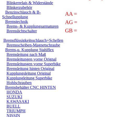
Blinkerrelais & Widerstände
Blinkerzubehör
Benzinschlauch & B-
AA =
Aufsatzadapter....
Schnellupplung
AG
=
Aufsatzgabelbrüc
Bremstechnik
Brems- & Kupplungsarmaturen
GB =
Gabelbrücke........
Bremslichtschalter
Bremsflüssigkeitsschlauch+Schellen
Bremsscheiben-Magnetschraube
Brems-u. Kupplung Stahlflex
Bremsleitung nach Maß
Bremsleitungen vorne Orignal
Bremsleitungen vorne Superbike
Bremsleitung hinten Original
Kupplungsleitung Original
Kupplungleitung Superbike
Hohlschrauben
Bremsbehälter CNC HINTEN
HONDA
SUZUKI
KAWASAKI
BUELL
TRIUMPH
NISSIN