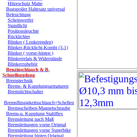
Hitzeschutz Matte
Bugspoiler Haltesatz universal
Beleuchtung
Scheinwerfer
Standlicht
Positionsleuchte
Rücklichter
Blinker ( Lenkerenden)
Blinker-Rücklicht-Kombi (3-1)
Blinker ( vorne-hinten )
Blinkerrelais & Widerstände
Blinkerzubehör
Benzinschlauch & B-
Schnellupplung
Bremstechnik
Brems- & Kupplungsarmaturen
Bremslichtschalter
Bremsflüssigkeitsschlauch+Schellen
Bremsscheiben-Magnetschraube
Brems-u. Kupplung Stahlflex
Bremsleitung nach Maß
Bremsleitungen vorne Orignal
Bremsleitungen vorne Superbike
Bremsleitung hinten Original