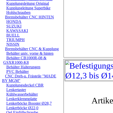
Kupplungsleitung Original
Kupplungleitung Superbike
Hohlschrauben
Bremsbehälter CNC HINTEN
HONDA
SUZUKI
KAWASAKI
BUELL
TRIUMPH
NISSIN
Bremsbehälter CNC & Kupplung
Behälter univ. vorne & hinten
Behälter CB1000R-08 &
GSXR1000-K8
Behälter Halterungen
PVC Behälter
CNC Dreh-u. Frästeile "MADE
BY MGM"
Kupplungsdeckel CBR
Lenkertaster
Kühlwasserbehälter
Artike
Lenkerklemmplatte
Lenkerböcke Booster Ø28,7
Lenkerböcke Ø22,0
Oel Einfüllschraube