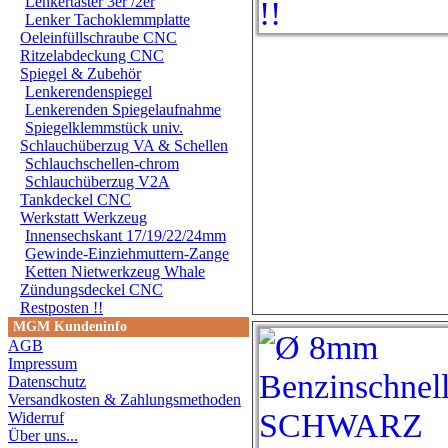
Lenkertaster 3er /2er
Lenker Tachoklemmplatte
Oeleinfüllschraube CNC
Ritzelabdeckung CNC
Spiegel & Zubehör
Lenkerendenspiegel
Lenkerenden Spiegelaufnahme
Spiegelklemmstück univ.
Schlauchüberzug VA & Schellen
Schlauchschellen-chrom
Schlauchüberzug V2A
Tankdeckel CNC
Werkstatt Werkzeug
Innensechskant 17/19/22/24mm
Gewinde-Einziehmuttern-Zange
Ketten Nietwerkzeug Whale
Zündungsdeckel CNC
Restposten !!
MGM Kundeninfo
AGB
Impressum
Datenschutz
Versandkosten & Zahlungsmethoden
Widerruf
Über uns...