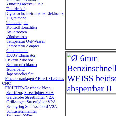
Zündungsdeckel CBR
Tankdeckel
Digitaltacho Instrumente Elektronik
Digitaltacho
Tachomagnet
Kontroll-Leuchten
Steuerboxen
Zündschloss
Temperatur Oel/Wasser
Temperatur Adapter
Gleichrichter
EXUP Eliminator
Elektrik Zubehör
Schrumpfschlauch
Isolierband
Japanstecker Set
Fußrastenanlagen ABm/ LSL/Gilles
CNC
FIGHTER-Geschenk Ideen..
Schriftzug Streetfighter V2A
Garderobe Streetfighter V2A
Grillzangen Streetfighter V2A
Schlagring Schlüsselbord V2A
Schlüsselanhänger
Schmuck 925er