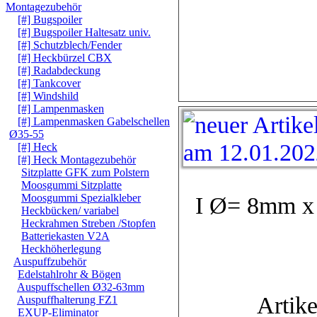
Montagezubehör
[#] Bugspoiler
[#] Bugspoiler Haltesatz univ.
[#] Schutzblech/Fender
[#] Heckbürzel CBX
[#] Radabdeckung
[#] Tankcover
[#] Windshild
[#] Lampenmasken
[#] Lampenmasken Gabelschellen
Ø35-55
[#] Heck
[#] Heck Montagezubehör
Sitzplatte GFK zum Polstern
Moosgummi Sitzplatte
Moosgummi Spezialkleber
I Ø= 8mm x 
Heckbücken/ variabel
Heckrahmen Streben /Stopfen
Batteriekasten V2A
Heckhöherlegung
Auspuffzubehör
Edelstahlrohr & Bögen
Auspuffschellen Ø32-63mm
Artike
Auspuffhalterung FZ1
EXUP-Eliminator