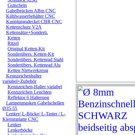
Gutschein
Gabelbrücken ABm CNC
Kühlwasserbehälter CNC
Kupplungsdeckel CBR CNC
Kettenschutz V2A
Kettensätze+Sonderü.
Ketten
Ritzel
Original Ketten-Kit
Sonderübers. Ketten-Kit
Sonderübers. Kettenrad Stahl
Sonderübers. Kettenrad Alu
Ketten Nietwerkzeug
Kennzeichenhalter
variabel+Zubehör
Kennzeichen-Halter variabel
Kennzeichen Leuchten
Reflektor 6 Halterung
Lampenmasken Gabelschellen
Ø35-55
Lenker/ L-Böcke/ L-Taster / L-
Klemmplatte CNC
Lenker
Lenkerböcke