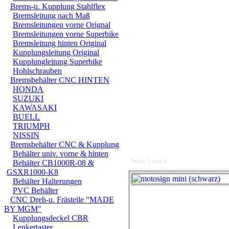
Brems-u. Kupplung Stahlflex
Bremsleitung nach Maß
Bremsleitungen vorne Orignal
Bremsleitungen vorne Superbike
Bremsleitung hinten Original
Kupplungsleitung Original
Kupplungleitung Superbike
Hohlschrauben
Bremsbehälter CNC HINTEN
HONDA
SUZUKI
KAWASAKI
BUELL
TRIUMPH
NISSIN
Bremsbehälter CNC & Kupplung
Behälter univ. vorne & hinten
Seite 1 von 1
Behälter CB1000R-08 &
GSXR1000-K8
Behälter Halterungen
PVC Behälter
CNC Dreh-u. Frästeile "MADE
BY MGM"
Kupplungsdeckel CBR
Lenkertaster