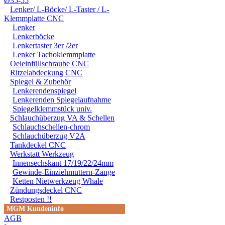
Ø35-55
Lenker/ L-Böcke/ L-Taster / L-
Klemmplatte CNC
Lenker
Lenkerböcke
Lenkertaster 3er /2er
Lenker Tachoklemmplatte
Oeleinfüllschraube CNC
Ritzelabdeckung CNC
Spiegel & Zubehör
Lenkerendenspiegel
Lenkerenden Spiegelaufnahme
Spiegelklemmstück univ.
Schlauchüberzug VA & Schellen
Schlauchschellen-chrom
Schlauchüberzug V2A
Tankdeckel CNC
Werkstatt Werkzeug
Innensechskant 17/19/22/24mm
Gewinde-Einziehmuttern-Zange
Ketten Nietwerkzeug Whale
Zündungsdeckel CNC
Restposten !!
MGM Kundeninfo
AGB