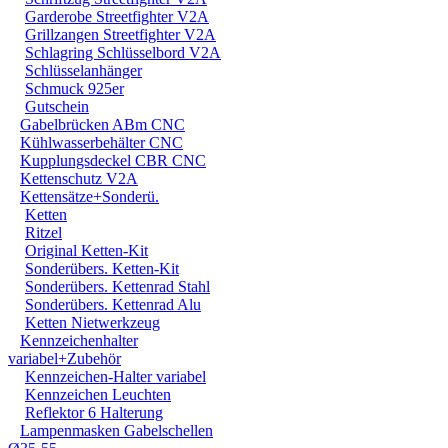
Garderobe Streetfighter V2A
Grillzangen Streetfighter V2A
Schlagring Schlüsselbord V2A
Schlüsselanhänger
Schmuck 925er
Gutschein
Gabelbrücken ABm CNC
Kühlwasserbehälter CNC
Kupplungsdeckel CBR CNC
Kettenschutz V2A
Kettensätze+Sonderü.
Ketten
Ritzel
Original Ketten-Kit
Sonderübers. Ketten-Kit
Sonderübers. Kettenrad Stahl
Sonderübers. Kettenrad Alu
Ketten Nietwerkzeug
Kennzeichenhalter
variabel+Zubehör
Kennzeichen-Halter variabel
Kennzeichen Leuchten
Reflektor 6 Halterung
Lampenmasken Gabelschellen