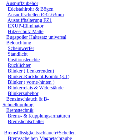
Auspuffzubehör
Edelstahlrohr & Bögen
Auspuffschellen Ø32-63mm
Auspuffhalterung FZ1
EXUP-Eliminator
Hitzeschutz Matte
Bugspoiler Haltesatz universal
Beleuchtung
Scheinwerfer
Standlicht
Positionsleuchte
Rücklichter
Blinker ( Lenkerenden)
Blinker-Rücklicht-Kombi (3-1)
Blinker ( vorne-hinten )
Blinkerrelais & Widerstände
Blinkerzubehör
Benzinschlauch & B-
Schnellupplung
Bremstechnik
Brems- & Kupplungsarmaturen
Bremslichtschalter
Bremsflüssigkeitsschlauch+Schellen
Bremsscheiben-Magnetschraube