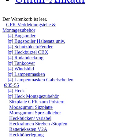
Warenkorb
Der Warenkorb ist leer.
GFK Verkleidungsteile &
Montagezubehör
[#] Bugspoiler
[#] Bugspoiler Haltesatz univ.
[#] Schutzblech/Fender
[#] Heckbürzel CBX
[#] Radabdeckung
[#] Tankcover
[#] Windshild
[#] Lampenmasken
[#] Lampenmasken Gabelschellen
Ø35-55
[#] Heck
[#] Heck Montagezubehör
Sitzplatte GFK zum Polstern
Moosgummi Sitzplatte
Moosgummi Spezialkleber
Heckbücken/ variabel
Heckrahmen Streben /Stopfen
Batteriekasten V2A
Heckhöherlegung