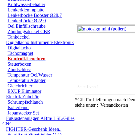
Kühlwasserbehälter
Lenkerklemmplatte
Lenkerböcke Booster Ø28,7
Lenkerböcke Ø22,0
Oel Einfüllschraube
Zündungsdeckel CBR
Tankdeckel
Digitaltacho Instrumente Elektronik
Digitaltacho
Tachomagnet
Kontroll-Leuchten
Steuerboxen
Zündschloss
Temperatur Oel/Wasser
Temperatur Adapter
Gleichrichter
Seite 1 von 1
EXUP Eliminator
Elektrik Zubehör
*Gilt für Lieferungen nach Deu
Schrumpfschlauch
siehe unter : Versandkosten
Isolierband
Japanstecker Set
Fußrastenanlagen ABm/ LSL/Gilles
CNC
FIGHTER-Geschenk Ideen..
Schriftzug Streetfighter V2A