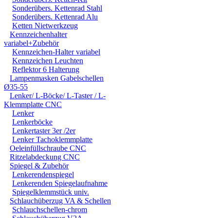
Sonderübers. Kettenrad Stahl
SCHÄDEN. SPEZIELL 
Sonderübers. Kettenrad Alu
STRASSENVERKEHRS E
Ketten Nietwerkzeug
Kennzeichenhalter
RENN- ODER WETTBEW
variabel+Zubehör
Kennzeichen-Halter variabel
VORGESEHENEN VERW
Kennzeichen Leuchten
Reflektor 6 Halterung
GARANTIE- UND GE- 
Lampenmasken Gabelschellen
Ø35-55
Lenker/ L-Böcke/ L-Taster / L-
Klemmplatte CNC
Lenker
Lenkerböcke
Lenkertaster 3er /2er
Lenker Tachoklemmplatte
Oeleinfüllschraube CNC
Ritzelabdeckung CNC
Spiegel & Zubehör
Lenkerendenspiegel
Lenkerenden Spiegelaufnahme
Spiegelklemmstück univ.
Schlauchüberzug VA & Schellen
Schlauchschellen-chrom