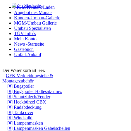
MGM Kontakt/Laden
Angebot des Monats
Kunden-Umbau-Gallerie
MGM-Umbau Gallerie
Umbau Spezialisten
TÜV Info´s
Mein Konto
News -Startseite
Gästebuch
Unfall-Ankauf
Warenkorb
Der Warenkorb ist leer.
GFK Verkleidungsteile &
Montagezubehör
[#] Bugspoiler
[#] Bugspoiler Haltesatz univ.
[#] Schutzblech/Fender
[#] Heckbürzel CBX
[#] Radabdeckung
[#] Tankcover
[#] Windshild
[#] Lampenmasken
[#] Lampenmasken Gabelschellen