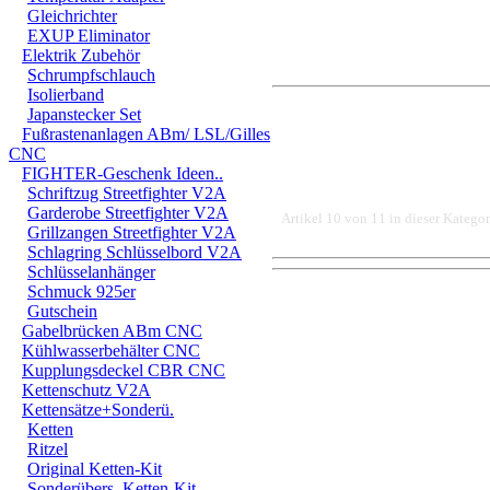
Gleichrichter
EXUP Eliminator
Elektrik Zubehör
Schrumpfschlauch
Isolierband
Japanstecker Set
Fußrastenanlagen ABm/ LSL/Gilles
CNC
FIGHTER-Geschenk Ideen..
Schriftzug Streetfighter V2A
Garderobe Streetfighter V2A
Artikel 10 von 11 in dieser Kategor
Grillzangen Streetfighter V2A
Schlagring Schlüsselbord V2A
Schlüsselanhänger
Schmuck 925er
DER EINBAU DARF AUS
Gutschein
Gabelbrücken ABm CNC
EINER FACHWERKSTAT
Kühlwasserbehälter CNC
FÜR DIREKTE ODER I
Kupplungsdeckel CBR CNC
Kettenschutz V2A
DURCH DIE VERWENDU
Kettensätze+Sonderü.
Ketten
ODER DES MITGELIEF
Ritzel
Original Ketten-Kit
ANDEREM ALLE SCHÄD
Sonderübers. Ketten-Kit