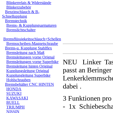
Blinkerrelais & Widerstände
Blinkerzubehör
Benzinschlauch & B-
Schnellupplung
Bremstechnik
Brems- & Kupplungsarmaturen
Bremslichtschalter
Bremsflüssigkeitsschlauch+Schellen
Bremsscheiben-Magnetschraube
Brems-u. Kupplung Stahlflex
Bremsleitung nach Maß
Bremsleitungen vorne Orignal
NEU Linker Tast
Bremsleitungen vorne Superbike
Bremsleitung hinten Original
passt an Beringer
Kupplungsleitung Original
Kupplungleitung Superbike
Lenkerklemmschell
Hohlschrauben
Bremsbehälter CNC HINTEN
dabei .
HONDA
SUZUKI
3 Funktionen pro 
KAWASAKI
BUELL
- 1x Schiebescha
TRIUMPH
NISSIN