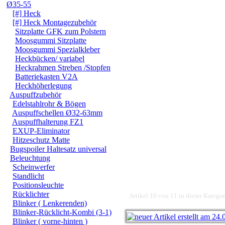
Ø35-55
[#] Heck
[#] Heck Montagezubehör
Sitzplatte GFK zum Polstern
Moosgummi Sitzplatte
Moosgummi Spezialkleber
Heckbücken/ variabel
Heckrahmen Streben /Stopfen
Batteriekasten V2A
Heckhöherlegung
Auspuffzubehör
Edelstahlrohr & Bögen
Auspuffschellen Ø32-63mm
Auspuffhalterung FZ1
EXUP-Eliminator
Hitzeschutz Matte
Bugspoiler Haltesatz universal
Beleuchtung
Scheinwerfer
Standlicht
Positionsleuchte
Rücklichter
Artikel 10 von 11 in dieser Kategor
Blinker ( Lenkerenden)
Blinker-Rücklicht-Kombi (3-1)
Blinker ( vorne-hinten )