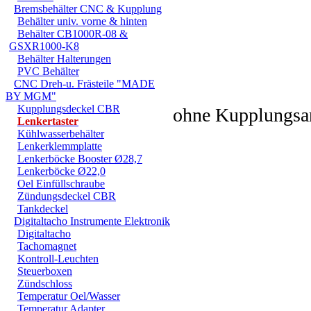
Bremsbehälter CNC & Kupplung
Behälter univ. vorne & hinten
Behälter CB1000R-08 &
GSXR1000-K8
Behälter Halterungen
PVC Behälter
CNC Dreh-u. Frästeile "MADE
BY MGM"
Kupplungsdeckel CBR
ohne Kupplungsa
Lenkertaster
Kühlwasserbehälter
Lenkerklemmplatte
Lenkerböcke Booster Ø28,7
Lenkerböcke Ø22,0
ohne Kupplungsa
Oel Einfüllschraube
Zündungsdeckel CBR
Tankdeckel
Digitaltacho Instrumente Elektronik
Digitaltacho
ohne Kupplungsa
Tachomagnet
Kontroll-Leuchten
Steuerboxen
Zündschloss
Temperatur Oel/Wasser
Temperatur Adapter