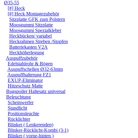
Ø35-55
[#] Heck
[#] Heck Montagezubehör
Sitzplatte GFK zum Polstern
Moosgummi Sitzplatte
Moosgummi Spezialkleber
Heckbücken/ variabel
Heckrahmen Streben /Stopfen
Batteriekasten V2A
Heckhöherlegung
Auspuffzubehör
Edelstahlrohr & Bögen
Auspuffschellen Ø32-63mm
Auspuffhalterung FZ1
EXUP-Eliminator
Hitzeschutz Matte
Bugspoiler Haltesatz universal
Beleuchtung
Scheinwerfer
Standlicht
Positionsleuchte
Rücklichter
Blinker ( Lenkerenden)
Blinker-Rücklicht-Kombi (3-1)
Blinker ( vorne-hinten )