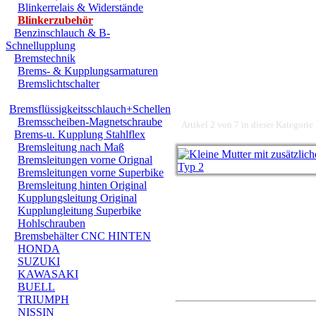
Blinkerrelais & Widerstände
Blinkerzubehör
Benzinschlauch & B-
Schnellupplung
Bremstechnik
Brems- & Kupplungsarmaturen
Bremslichtschalter
Bremsflüssigkeitsschlauch+Schellen
Bremsscheiben-Magnetschraube
Artikel 2 von 7 in dieser Kategorie
Brems-u. Kupplung Stahlflex
Bremsleitung nach Maß
Bremsleitungen vorne Orignal
Bremsleitungen vorne Superbike
Bremsleitung hinten Original
Kupplungsleitung Original
Kupplungleitung Superbike
Hohlschrauben
Bremsbehälter CNC HINTEN
HONDA
SUZUKI
KAWASAKI
BUELL
TRIUMPH
NISSIN