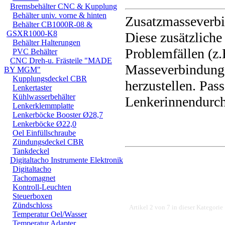
Bremsbehälter CNC & Kupplung
Behälter univ. vorne & hinten
Zusatzmasseverbin
Behälter CB1000R-08 &
GSXR1000-K8
Diese zusätzlich
Behälter Halterungen
Problemfällen (z.
PVC Behälter
CNC Dreh-u. Frästeile "MADE
Masseverbindung
BY MGM"
Kupplungsdeckel CBR
herzustellen. Pa
Lenkertaster
Kühlwasserbehälter
Lenkerinnendurch
Lenkerklemmplatte
Lenkerböcke Booster Ø28,7
Lenkerböcke Ø22,0
Oel Einfüllschraube
Zündungsdeckel CBR
Tankdeckel
Digitaltacho Instrumente Elektronik
Digitaltacho
Tachomagnet
Kontroll-Leuchten
Steuerboxen
Zündschloss
Artikel 2 von 7 in dieser Kategorie
Temperatur Oel/Wasser
Temperatur Adapter