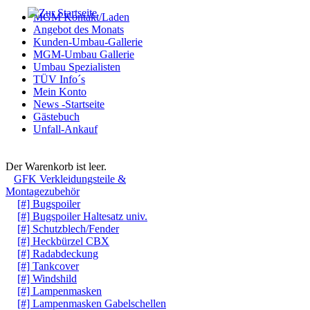
MGM Kontakt/Laden
Angebot des Monats
Kunden-Umbau-Gallerie
MGM-Umbau Gallerie
Umbau Spezialisten
TÜV Info´s
Mein Konto
News -Startseite
Gästebuch
Unfall-Ankauf
Warenkorb
Der Warenkorb ist leer.
GFK Verkleidungsteile &
Montagezubehör
[#] Bugspoiler
[#] Bugspoiler Haltesatz univ.
[#] Schutzblech/Fender
[#] Heckbürzel CBX
[#] Radabdeckung
[#] Tankcover
[#] Windshild
[#] Lampenmasken
[#] Lampenmasken Gabelschellen