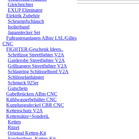
Gleichrichter
EXUP Eliminator
DER EINBAU DARF AUS
Elektrik Zubehör
Schrumpfschlauch
EINER FACHWERKSTAT
Isolierband
FÜR DIREKTE ODER I
Japanstecker Set
Fußrastenanlagen ABm/ LSL/Gilles
DURCH DIE VERWENDU
CNC
FIGHTER-Geschenk Ideen..
ODER DES MITGELIEF
Schriftzug Streetfighter V2A
Garderobe Streetfighter V2A
ANDEREM ALLE SCHÄD
Grillzangen Streetfighter V2A
SCHÄDEN. SPEZIELL 
Schlagring Schlüsselbord V2A
Schlüsselanhänger
STRASSENVERKEHRS E
Schmuck 925er
Gutschein
RENN- ODER WETTBEW
Gabelbrücken ABm CNC
Kühlwasserbehälter CNC
VORGESEHENEN VERW
Kupplungsdeckel CBR CNC
Kettenschutz V2A
GARANTIE- UND GE- 
Kettensätze+Sonderü.
Ketten
Ritzel
Original Ketten-Kit
Sonderübers. Ketten-Kit