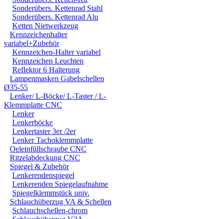
Sonderübers. Kettenrad Stahl
Sonderübers. Kettenrad Alu
Ketten Nietwerkzeug
Kennzeichenhalter
variabel+Zubehör
Kennzeichen-Halter variabel
Kennzeichen Leuchten
Reflektor 6 Halterung
Lampenmasken Gabelschellen
Ø35-55
Lenker/ L-Böcke/ L-Taster / L-
Klemmplatte CNC
Lenker
Lenkerböcke
Lenkertaster 3er /2er
Lenker Tachoklemmplatte
Oeleinfüllschraube CNC
Ritzelabdeckung CNC
Spiegel & Zubehör
Lenkerendenspiegel
Lenkerenden Spiegelaufnahme
Spiegelklemmstück univ.
Schlauchüberzug VA & Schellen
Schlauchschellen-chrom