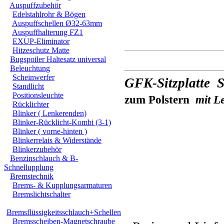
Auspuffzubehör
Edelstahlrohr & Bögen
Auspuffschellen Ø32-63mm
Auspuffhalterung FZ1
EXUP-Eliminator
Hitzeschutz Matte
Bugspoiler Haltesatz universal
Beleuchtung
Scheinwerfer
GFK-Sitzplatte 
Standlicht
Positionsleuchte
zum Polstern
mit L
Rücklichter
Blinker ( Lenkerenden)
Blinker-Rücklicht-Kombi (3-1)
Blinker ( vorne-hinten )
Blinkerrelais & Widerstände
Blinkerzubehör
Benzinschlauch & B-
Schnellupplung
Bremstechnik
Brems- & Kupplungsarmaturen
Bremslichtschalter
Bremsflüssigkeitsschlauch+Schellen
Bremsscheiben-Magnetschraube