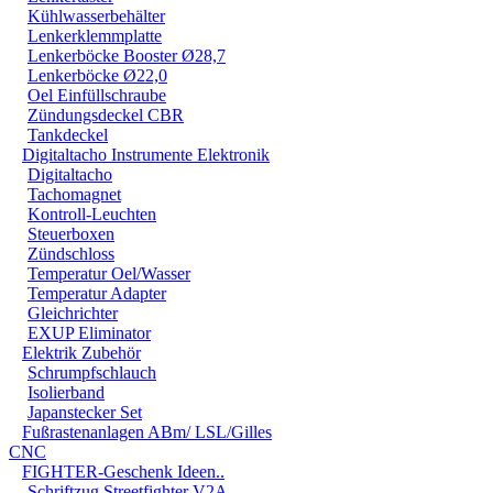
Kühlwasserbehälter
Lenkerklemmplatte
Lenkerböcke Booster Ø28,7
Lenkerböcke Ø22,0
Oel Einfüllschraube
1. Sitzplatte zus
Zündungsdeckel CBR
Tankdeckel
Digitaltacho Instrumente Elektronik
Digitaltacho
Tachomagnet
Kontroll-Leuchten
Steuerboxen
2. Die Lochabstän
Zündschloss
Temperatur Oel/Wasser
Höckers auf die G
Temperatur Adapter
Gleichrichter
EXUP Eliminator
Elektrik Zubehör
Schrumpfschlauch
Isolierband
Japanstecker Set
3. Sitzplatte ab
Fußrastenanlagen ABm/ LSL/Gilles
CNC
Schraubenkopf au
FIGHTER-Geschenk Ideen..
Dadurch wird die 
Schriftzug Streetfighter V2A