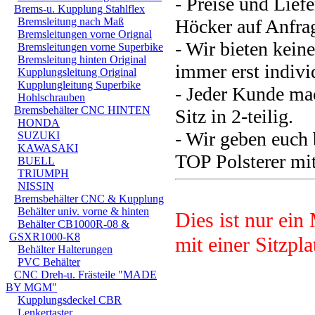
- Preise und Lief
Brems-u. Kupplung Stahlflex
Bremsleitung nach Maß
Höcker auf Anfra
Bremsleitungen vorne Orignal
- Wir bieten keine
Bremsleitungen vorne Superbike
Bremsleitung hinten Original
immer erst indiv
Kupplungsleitung Original
Kupplungleitung Superbike
- Jeder Kunde mac
Hohlschrauben
Bremsbehälter CNC HINTEN
Sitz in 2-teilig.
HONDA
- Wir geben euch 
SUZUKI
KAWASAKI
TOP Polsterer mi
BUELL
TRIUMPH
NISSIN
Bremsbehälter CNC & Kupplung
Behälter univ. vorne & hinten
Dies ist nur
ein 
Behälter CB1000R-08 &
GSXR1000-K8
mit einer Sitzpla
Behälter Halterungen
PVC Behälter
CNC Dreh-u. Frästeile "MADE
BY MGM"
Montage Hilfe
Kupplungsdeckel CBR
Lenkertaster