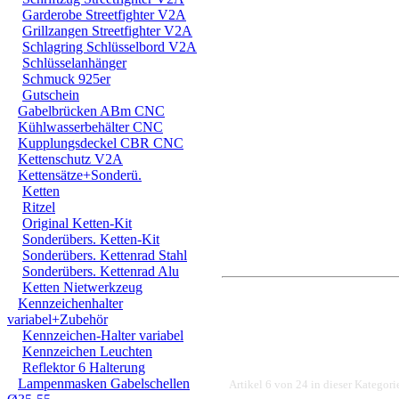
Garderobe Streetfighter V2A
nicht mehr verdre
Grillzangen Streetfighter V2A
Schlagring Schlüsselbord V2A
Schlüsselanhänger
Schmuck 925er
Gutschein
Gabelbrücken ABm CNC
Kühlwasserbehälter CNC
4. In der Mitte M3 
Kupplungsdeckel CBR CNC
Kettenschutz V2A
Kettensätze+Sonderü.
Ketten
Ritzel
Original Ketten-Kit
Sonderübers. Ketten-Kit
Sonderübers. Kettenrad Stahl
Sonderübers. Kettenrad Alu
Ketten Nietwerkzeug
Kennzeichenhalter
variabel+Zubehör
Kennzeichen-Halter variabel
Kennzeichen Leuchten
Reflektor 6 Halterung
Lampenmasken Gabelschellen
Artikel 6 von 24 in dieser Kategori