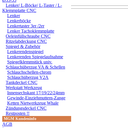
Ø35-55
Lenker/ L-Böcke/ L-Taster / L-
Klemmplatte CNC
Lenker
DER EINBAU DARF AUS
Lenkerböcke
EINER FACHWERKSTAT
Lenkertaster 3er /2er
Lenker Tachoklemmplatte
FÜR DIREKTE ODER I
Oeleinfüllschraube CNC
Ritzelabdeckung CNC
DURCH DIE VERWENDU
Spiegel & Zubehör
Lenkerendenspiegel
ODER DES MITGELIEF
Lenkerenden Spiegelaufnahme
Spiegelklemmstück univ.
ANDEREM ALLE SCHÄD
Schlauchüberzug VA & Schellen
SCHÄDEN. SPEZIELL 
Schlauchschellen-chrom
Schlauchüberzug V2A
STRASSENVERKEHRS E
Tankdeckel CNC
Werkstatt Werkzeug
RENN- ODER WETTBEW
Innensechskant 17/19/22/24mm
Gewinde-Einziehmuttern-Zange
VORGESEHENEN VERW
Ketten Nietwerkzeug Whale
GARANTIE- UND GE- 
Zündungsdeckel CNC
Restposten !!
MGM Kundeninfo
AGB