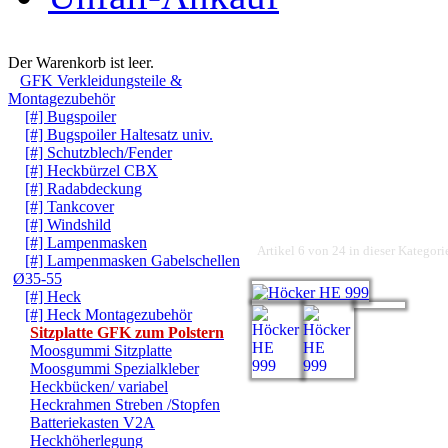
Warenkorb
Der Warenkorb ist leer.
GFK Verkleidungsteile &
Montagezubehör
[#] Bugspoiler
[#] Bugspoiler Haltesatz univ.
[#] Schutzblech/Fender
[#] Heckbürzel CBX
[#] Radabdeckung
[#] Tankcover
[#] Windshild
[#] Lampenmasken
Artikel 6 von 24 in dieser Kategori
[#] Lampenmasken Gabelschellen
Ø35-55
[#] Heck
[#] Heck Montagezubehör
Sitzplatte GFK zum Polstern
Moosgummi Sitzplatte
Moosgummi Spezialkleber
Heckbücken/ variabel
Heckrahmen Streben /Stopfen
Batteriekasten V2A
Heckhöherlegung