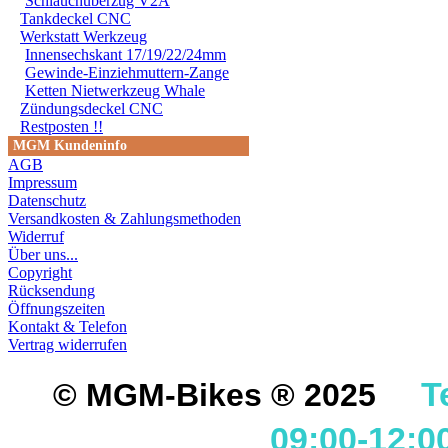
STRASSENVERKEHRS E
Schlauchüberzug V2A
Tankdeckel CNC
RENN- ODER WETTBEW
Werkstatt Werkzeug
Innensechskant 17/19/22/24mm
VORGESEHENEN VERW
Gewinde-Einziehmuttern-Zange
Ketten Nietwerkzeug Whale
GARANTIE- UND GE- 
Zündungsdeckel CNC
Restposten !!
MGM Kundeninfo
AGB
Impressum
Datenschutz
Versandkosten & Zahlungsmethoden
Widerruf
Über uns...
Copyright
Rücksendung
Öffnungszeiten
Kontakt & Telefon
Vertrag widerrufen
T
© MGM-Bikes ® 2025
09:00-12:0