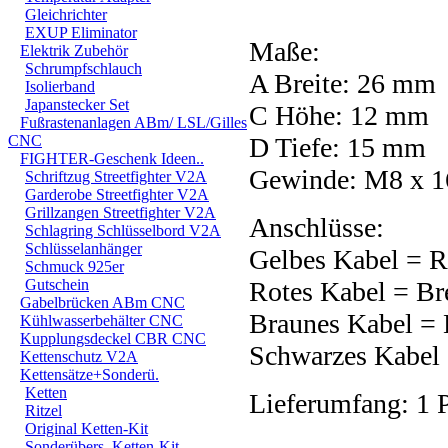
Gleichrichter
EXUP Eliminator
Maße:
Elektrik Zubehör
Schrumpfschlauch
A Breite: 26 mm
Isolierband
Japanstecker Set
C Höhe: 12 mm
Fußrastenanlagen ABm/ LSL/Gilles
CNC
D Tiefe: 15 mm
FIGHTER-Geschenk Ideen..
Gewinde: M8 x 
Schriftzug Streetfighter V2A
Garderobe Streetfighter V2A
Grillzangen Streetfighter V2A
Anschlüsse:
Schlagring Schlüsselbord V2A
Schlüsselanhänger
Gelbes Kabel = R
Schmuck 925er
Gutschein
Rotes Kabel = Br
Gabelbrücken ABm CNC
Braunes Kabel = 
Kühlwasserbehälter CNC
Kupplungsdeckel CBR CNC
Schwarzes Kabel 
Kettenschutz V2A
Kettensätze+Sonderü.
Ketten
Lieferumfang: 1 
Ritzel
Original Ketten-Kit
Sonderübers. Ketten-Kit