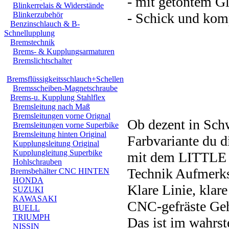
- mit getöntem Gl
Blinkerrelais & Widerstände
Blinkerzubehör
- Schick und kom
Benzinschlauch & B-
Schnellupplung
Bremstechnik
Brems- & Kupplungsarmaturen
Bremslichtschalter
Bremsflüssigkeitsschlauch+Schellen
Bremsscheiben-Magnetschraube
Brems-u. Kupplung Stahlflex
Bremsleitung nach Maß
Bremsleitungen vorne Orignal
Ob dezent in Schw
Bremsleitungen vorne Superbike
Bremsleitung hinten Original
Farbvariante du d
Kupplungsleitung Original
Kupplungleitung Superbike
mit dem LITTLE 
Hohlschrauben
Technik Aufmerks
Bremsbehälter CNC HINTEN
HONDA
Klare Linie, klar
SUZUKI
KAWASAKI
CNC-gefräste Geh
BUELL
TRIUMPH
Das ist im wahrst
NISSIN