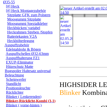
Ø35-55
[#] Heck
[#] Heck Montagezubehör
Sitzplatte GFK zum Polstern
Moosgummi Sitzplatte
Moosgummi Spezialkleber
Heckbücken/ variabel
Heckrahmen Streben /Stopfen
Batteriekasten V2A
Heckhöherlegung
Auspuffzubehör
Edelstahlrohr & Bögen
Auspuffschellen Ø32-63mm
Auspuffhalterung FZ1
EXUP-Eliminator
Hitzeschutz Matte
Bugspoiler Haltesatz universal
Beleuchtung
Scheinwerfer
HIGHSIDER 
Standlicht
Positionsleuchte
Blinker
Kombin
Rücklichter
Blinker ( Lenkerenden)
Blinker-Rücklicht-Kombi (3-1)
Blinker ( vorne-hinten )