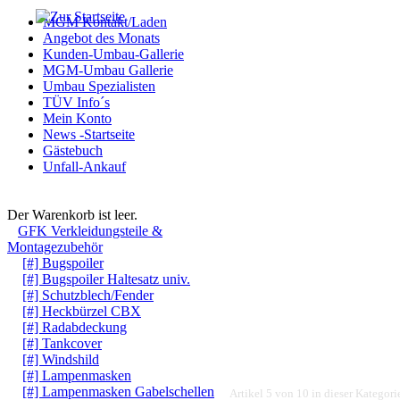
MGM Kontakt/Laden
Angebot des Monats
Kunden-Umbau-Gallerie
MGM-Umbau Gallerie
Umbau Spezialisten
TÜV Info´s
Mein Konto
News -Startseite
Gästebuch
Unfall-Ankauf
Warenkorb
Der Warenkorb ist leer.
GFK Verkleidungsteile &
Montagezubehör
[#] Bugspoiler
[#] Bugspoiler Haltesatz univ.
[#] Schutzblech/Fender
[#] Heckbürzel CBX
[#] Radabdeckung
[#] Tankcover
[#] Windshild
[#] Lampenmasken
[#] Lampenmasken Gabelschellen
Artikel 5 von 10 in dieser Kategori