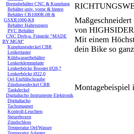
Bremsbehälter CNC & Kupplung
RICHTUNGSWEIS
Behälter univ. vorne & hinten
Behälter CB1000R-08 &
Maßgeschneidert 
GSXR1000-K8
Behälter Halterungen
von HIGHSIDER is
PVC Behälter
CNC Dreh-u. Frästeile "MADE
Mit einem Höchst
BY MGM"
Kupplungsdeckel CBR
dein Bike so ganz
Lenkertaster
Kühlwasserbehälter
Lenkerklemmplatte
Lenkerböcke Booster Ø28,7
Lenkerböcke Ø22,0
Oel Einfüllschraube
Zündungsdeckel CBR
Montagebeispiel 
Tankdeckel
Digitaltacho Instrumente Elektronik
Digitaltacho
Tachomagnet
Kontroll-Leuchten
Steuerboxen
Zündschloss
Temperatur Oel/Wasser
Temperatur Adapter