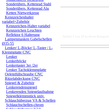
Sonderübers. Kettenrad Stahl
Sonderübers. Kettenrad Alu
Ketten Nietwerkzeug
Kennzeichenhalter
variabel+Zubehör
Kennzeichen-Halter variabel
Kennzeichen Leuchten
Reflektor 6 Halterung
Artikel 5 von 10 in dieser Kategori
Lampenmasken Gabelschellen
Ø35-55
Lenker/ L-Böcke/ L-Taster / L-
Klemmplatte CNC
DER EINBAU DARF AUS
Lenker
Lenkerböcke
EINER FACHWERKSTAT
Lenkertaster 3er /2er
Lenker Tachoklemmplatte
FÜR DIREKTE ODER I
Oeleinfüllschraube CNC
DURCH DIE VERWENDU
Ritzelabdeckung CNC
Spiegel & Zubehör
ODER DES MITGELIEF
Lenkerendenspiegel
Lenkerenden Spiegelaufnahme
ANDEREM ALLE SCHÄD
Spiegelklemmstück univ.
Schlauchüberzug VA & Schellen
SCHÄDEN. SPEZIELL 
Schlauchschellen-chrom