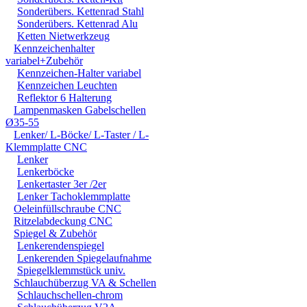
DURCH DIE VERWENDU
Sonderübers. Kettenrad Stahl
ODER DES MITGELIEF
Sonderübers. Kettenrad Alu
Ketten Nietwerkzeug
ANDEREM ALLE SCHÄD
Kennzeichenhalter
variabel+Zubehör
SCHÄDEN. SPEZIELL 
Kennzeichen-Halter variabel
Kennzeichen Leuchten
STRASSENVERKEHRS E
Reflektor 6 Halterung
RENN- ODER WETTBEW
Lampenmasken Gabelschellen
Ø35-55
VORGESEHENEN VERW
Lenker/ L-Böcke/ L-Taster / L-
Klemmplatte CNC
GARANTIE- UND GE- 
Lenker
Lenkerböcke
Lenkertaster 3er /2er
Lenker Tachoklemmplatte
Oeleinfüllschraube CNC
Ritzelabdeckung CNC
Spiegel & Zubehör
Lenkerendenspiegel
Lenkerenden Spiegelaufnahme
Spiegelklemmstück univ.
Schlauchüberzug VA & Schellen
Schlauchschellen-chrom