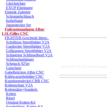
Gleichrichter
EXUP Eliminator
Elektrik Zubehör
Schrumpfschlauch
Isolierband
Japanstecker Set
Fußrastenanlagen ABm/
LSL/Gilles CNC
FIGHTER-Geschenk Ideen..
Schriftzug Streetfighter V2A
Garderobe Streetfighter V2A
Grillzangen Streetfighter V2A
Schlagring Schlüsselbord V2A
Schlüsselanhänger
Schmuck 925er
Artikel 18 von 18 in dieser Kategor
Gutschein
Gabelbrücken ABm CNC
Kühlwasserbehälter CNC
Kupplungsdeckel CBR CNC
DER EINBAU DARF AUS
Kettenschutz V2A
Kettensätze+Sonderü.
EINER FACHWERKSTAT
Ketten
Ritzel
FÜR DIREKTE ODER I
Original Ketten-Kit
Sonderübers. Ketten-Kit