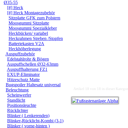
Ø35-55
[#] Heck
[#] Heck Montagezubehör
Sitzplatte GFK zum Polstern
Moosgummi Sitzplatte
Moosgummi Spezialkleber
Heckbücken/ variabel
Heckrahmen Streben /Stopfen
Batteriekasten V2A
Heckhöherlegung
Auspuffzubehör
Edelstahlrohr & Bögen
Auspuffschellen Ø32-63mm
Auspuffhalterung FZ1
EXUP-Eliminator
Hitzeschutz Matte
Bugspoiler Haltesatz universal
Artikel 18 von 18 in dieser Kategor
Beleuchtung
Scheinwerfer
Standlicht
Positionsleuchte
Rücklichter
Blinker ( Lenkerenden)
Blinker-Rücklicht-Kombi (3-1)
Blinker ( vorne-hinten )