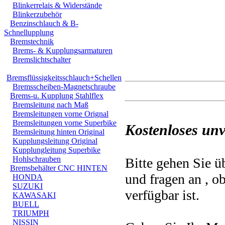
Blinkerrelais & Widerstände
Blinkerzubehör
Benzinschlauch & B-
Schnellupplung
Bremstechnik
Brems- & Kupplungsarmaturen
Bremslichtschalter
Bremsflüssigkeitsschlauch+Schellen
Bremsscheiben-Magnetschraube
Brems-u. Kupplung Stahlflex
Bremsleitung nach Maß
Bremsleitungen vorne Orignal
Bremsleitungen vorne Superbike
Kostenloses unv
Bremsleitung hinten Original
Kupplungsleitung Original
Kupplungleitung Superbike
Hohlschrauben
Bitte gehen Sie ü
Bremsbehälter CNC HINTEN
und fragen an , o
HONDA
SUZUKI
verfügbar ist.
KAWASAKI
BUELL
TRIUMPH
NISSIN