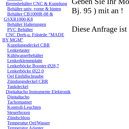
Geben Sie Ihr M
Bremsbehälter CNC & Kupplung
Bj. 95 ) mit an !
Behälter univ. vorne & hinten
Behälter CB1000R-08 &
GSXR1000-K8
Behälter Halterungen
Diese Anfrage ist
PVC Behälter
CNC Dreh-u. Frästeile "MADE
BY MGM"
Kupplungsdeckel CBR
Lenkertaster
Kühlwasserbehälter
Lenkerklemmplatte
Lenkerböcke Booster Ø28,7
Lenkerböcke Ø22,0
Oel Einfüllschraube
Zündungsdeckel CBR
Tankdeckel
Digitaltacho Instrumente Elektronik
Digitaltacho
Tachomagnet
Kontroll-Leuchten
Steuerboxen
Zündschloss
Temperatur Oel/Wasser
Temperatur Adapter