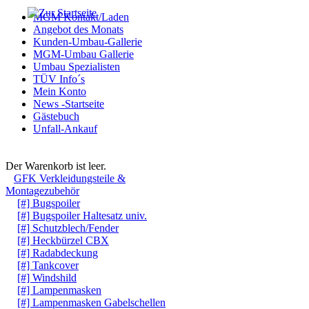
MGM Kontakt/Laden
Angebot des Monats
Kunden-Umbau-Gallerie
MGM-Umbau Gallerie
Umbau Spezialisten
TÜV Info´s
Mein Konto
News -Startseite
Gästebuch
Unfall-Ankauf
Warenkorb
Der Warenkorb ist leer.
GFK Verkleidungsteile &
Montagezubehör
[#] Bugspoiler
[#] Bugspoiler Haltesatz univ.
[#] Schutzblech/Fender
[#] Heckbürzel CBX
[#] Radabdeckung
[#] Tankcover
[#] Windshild
[#] Lampenmasken
[#] Lampenmasken Gabelschellen