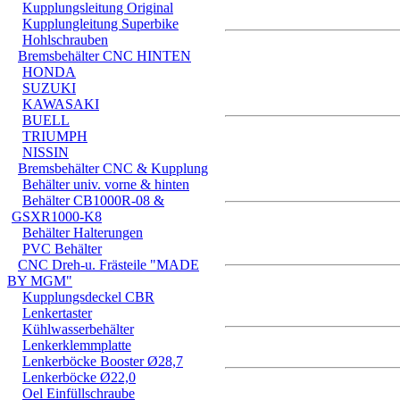
Kupplungsleitung Original
Kupplungleitung Superbike
Hohlschrauben
Bremsbehälter CNC HINTEN
HONDA
SUZUKI
KAWASAKI
BUELL
TRIUMPH
NISSIN
Bremsbehälter CNC & Kupplung
Behälter univ. vorne & hinten
Behälter CB1000R-08 &
GSXR1000-K8
Behälter Halterungen
PVC Behälter
CNC Dreh-u. Frästeile "MADE
BY MGM"
Kupplungsdeckel CBR
Lenkertaster
Kühlwasserbehälter
Lenkerklemmplatte
Lenkerböcke Booster Ø28,7
Lenkerböcke Ø22,0
Oel Einfüllschraube