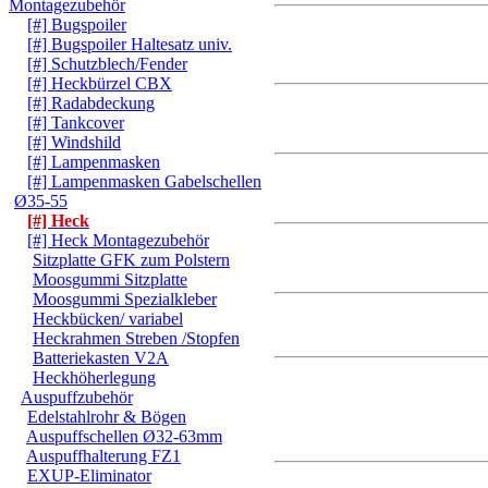
Montagezubehör
[#] Bugspoiler
[#] Bugspoiler Haltesatz univ.
[#] Schutzblech/Fender
[#] Heckbürzel CBX
[#] Radabdeckung
[#] Tankcover
[#] Windshild
[#] Lampenmasken
[#] Lampenmasken Gabelschellen
Ø35-55
[#] Heck
[#] Heck Montagezubehör
Sitzplatte GFK zum Polstern
Moosgummi Sitzplatte
Moosgummi Spezialkleber
Heckbücken/ variabel
Heckrahmen Streben /Stopfen
Batteriekasten V2A
Heckhöherlegung
Auspuffzubehör
Edelstahlrohr & Bögen
Auspuffschellen Ø32-63mm
Auspuffhalterung FZ1
EXUP-Eliminator