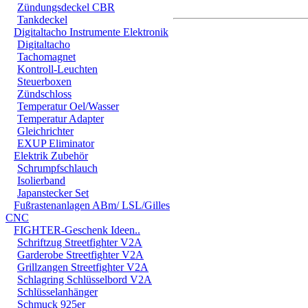
Zündungsdeckel CBR
Tankdeckel
Digitaltacho Instrumente Elektronik
Digitaltacho
Tachomagnet
Kontroll-Leuchten
Steuerboxen
Zündschloss
Temperatur Oel/Wasser
Temperatur Adapter
SOFORT LIEFERBAR !! 
Gleichrichter
GFK = Glasfasermateri
EXUP Eliminator
Elektrik Zubehör
GFK-Platte !!!
Schrumpfschlauch
Isolierband
Japanstecker Set
Fußrastenanlagen ABm/ LSL/Gilles
CNC
FIGHTER-Geschenk Ideen..
SOFORT LIEFERBAR !! 
Schriftzug Streetfighter V2A
Garderobe Streetfighter V2A
GFK = Glasfasermateri
Grillzangen Streetfighter V2A
Schlagring Schlüsselbord V2A
GFK-Platte !!!
Schlüsselanhänger
Schmuck 925er