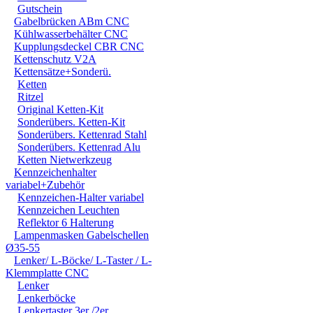
Gutschein
Gabelbrücken ABm CNC
Kühlwasserbehälter CNC
Kupplungsdeckel CBR CNC
Kettenschutz V2A
Kettensätze+Sonderü.
Ketten
SOFORT LIEFERBAR !! 
Ritzel
Original Ketten-Kit
GFK = Glasfasermateri
Sonderübers. Ketten-Kit
GFK-Platte !!!
Sonderübers. Kettenrad Stahl
Sonderübers. Kettenrad Alu
Ketten Nietwerkzeug
Kennzeichenhalter
variabel+Zubehör
Kennzeichen-Halter variabel
Kennzeichen Leuchten
Reflektor 6 Halterung
Lampenmasken Gabelschellen
SOFORT LIEFERBAR !! 
Ø35-55
Lenker/ L-Böcke/ L-Taster / L-
GFK = Glasfasermateri
Klemmplatte CNC
Lenker
GFK-Platte !!!
Lenkerböcke
Lenkertaster 3er /2er