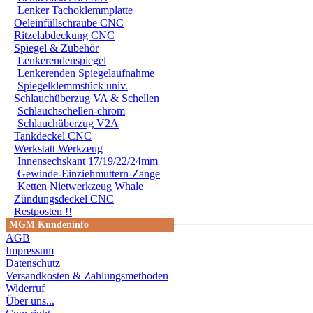
Lenker Tachoklemmplatte
Oeleinfüllschraube CNC
Ritzelabdeckung CNC
Spiegel & Zubehör
Lenkerendenspiegel
Lenkerenden Spiegelaufnahme
Spiegelklemmstück univ.
Schlauchüberzug VA & Schellen
Schlauchschellen-chrom
Schlauchüberzug V2A
Tankdeckel CNC
Werkstatt Werkzeug
SOFORT LIEFERBAR !! 
Innensechskant 17/19/22/24mm
Gewinde-Einziehmuttern-Zange
GFK = Glasfasermateri
Ketten Nietwerkzeug Whale
Zündungsdeckel CNC
GFK-Platte !!!
Restposten !!
MGM Kundeninfo
AGB
design by MGM-BIKE
Impressum
Datenschutz
Musterrechtlich Gesch
Versandkosten & Zahlungsmethoden
Jede Verletzung durch 
Widerruf
Über uns...
verfolgt. Daraus folge