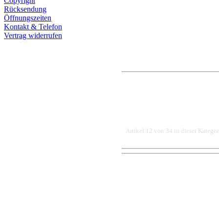
Copyright
Rücksendung
Öffnungszeiten
Kontakt & Telefon
Vertrag widerrufen
Artikel 12 von 34 in dieser Kategor
DER EINBAU DARF AUS
EINER FACHWERKSTAT
FÜR DIREKTE ODER I
DURCH DIE VERWENDU