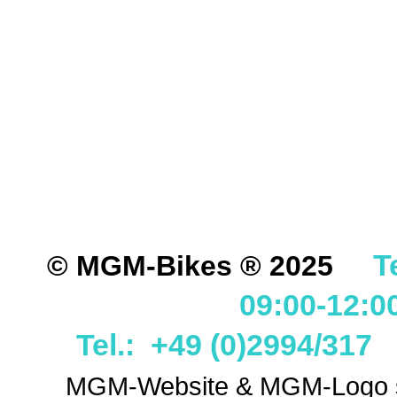
ODER DES MITGELIEF
ANDEREM ALLE SCHÄD
SCHÄDEN. SPEZIELL 
STRASSENVERKEHRS E
RENN- ODER WETTBEW
VORGESEHENEN VERW
GARANTIE- UND GE- 
T
© MGM-Bikes ® 2025
09:00-12:0
Tel.: +49 (0)2994/31
MGM-Website & MGM-Logo sin