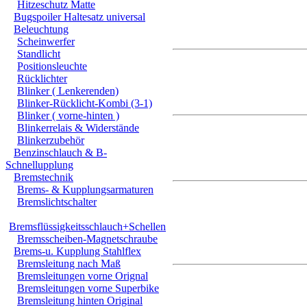
Hitzeschutz Matte
Bugspoiler Haltesatz universal
Beleuchtung
Scheinwerfer
Standlicht
Positionsleuchte
Rücklichter
Blinker ( Lenkerenden)
Blinker-Rücklicht-Kombi (3-1)
Blinker ( vorne-hinten )
Blinkerrelais & Widerstände
Blinkerzubehör
Benzinschlauch & B-
Schnellupplung
Bremstechnik
Brems- & Kupplungsarmaturen
Bremslichtschalter
Bremsflüssigkeitsschlauch+Schellen
Bremsscheiben-Magnetschraube
Brems-u. Kupplung Stahlflex
Bremsleitung nach Maß
Bremsleitungen vorne Orignal
Bremsleitungen vorne Superbike
Bremsleitung hinten Original