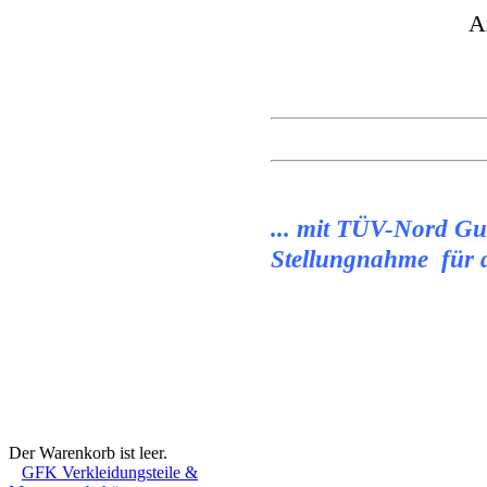
A
MGM-BIKES H
..
. mit TÜV-Nord G
Stellungnahme für 
Maße:
Gesamtlänge: ca. 580
m
31
0mm //
Sitzfläche Br
Warenkorb
Der Warenkorb ist leer.
GFK Verkleidungsteile &