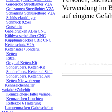
Garderobe Streetfighter V2A
Verwendung im Ber
Grillzangen Streetfighter V2A
Schlagring Schlüsselbord V2A
auf eingene Gefah
Schlüsselanhänger
Schmuck 925er
Gutschein
Gabelbrücken ABm CNC
Kühlwasserbehälter CNC
Kupplungsdeckel CBR CNC
Kettenschutz V2A
Kettensätze+Sonderü.
Ketten
Ritzel
Original Ketten-Kit
Artikel 11 von 16 in dieser Kategor
Sonderübers. Ketten-Kit
Sonderübers. Kettenrad Stahl
Sonderübers. Kettenrad Alu
Ketten Nietwerkzeug
DER EINBAU DARF AUS
Kennzeichenhalter
variabel+Zubehör
EINER FACHWERKSTAT
Kennzeichen-Halter variabel
FÜR DIREKTE ODER I
Kennzeichen Leuchten
Reflektor 6 Halterung
DURCH DIE VERWENDU
Lampenmasken Gabelschellen