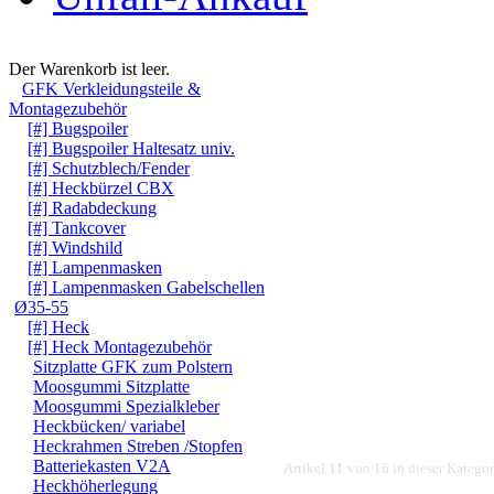
Warenkorb
Der Warenkorb ist leer.
GFK Verkleidungsteile &
Montagezubehör
[#] Bugspoiler
[#] Bugspoiler Haltesatz univ.
[#] Schutzblech/Fender
[#] Heckbürzel CBX
[#] Radabdeckung
[#] Tankcover
[#] Windshild
[#] Lampenmasken
[#] Lampenmasken Gabelschellen
Ø35-55
[#] Heck
[#] Heck Montagezubehör
Sitzplatte GFK zum Polstern
Moosgummi Sitzplatte
Moosgummi Spezialkleber
Heckbücken/ variabel
Heckrahmen Streben /Stopfen
Batteriekasten V2A
Artikel 11 von 16 in dieser Kategor
Heckhöherlegung