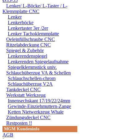
Ø35-55
ODER DES MITGELIEF
Lenker/ L-Böcke/ L-Taster / L-
Klemmplatte CNC
ANDEREM ALLE SCHÄD
Lenker
Lenkerböcke
SCHÄDEN. SPEZIELL 
Lenkertaster 3er /2er
STRASSENVERKEHRS E
Lenker Tachoklemmplatte
Oeleinfüllschraube CNC
RENN- ODER WETTBEW
Ritzelabdeckung CNC
Spiegel & Zubehör
VORGESEHENEN VERW
Lenkerendenspiegel
Lenkerenden Spiegelaufnahme
GARANTIE- UND GE- 
Spiegelklemmstück univ.
Schlauchüberzug VA & Schellen
Schlauchschellen-chrom
Schlauchüberzug V2A
Tankdeckel CNC
Werkstatt Werkzeug
Innensechskant 17/19/22/24mm
Gewinde-Einziehmuttern-Zange
Ketten Nietwerkzeug Whale
Zündungsdeckel CNC
Restposten !!
MGM Kundeninfo
AGB