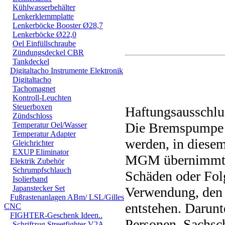
Kühlwasserbehälter
Lenkerklemmplatte
Lenkerböcke Booster Ø28,7
Lenkerböcke Ø22,0
Oel Einfüllschraube
Zündungsdeckel CBR
Tankdeckel
Digitaltacho Instrumente Elektronik
Digitaltacho
Tachomagnet
Kontroll-Leuchten
Steuerboxen
Haftungsausschlu
Zündschloss
Die Bremspumpe da
Temperatur Oel/Wasser
Temperatur Adapter
werden, in diesem
Gleichrichter
EXUP Eliminator
MGM übernimmt ke
Elektrik Zubehör
Schrumpfschlauch
Schäden oder Folg
Isolierband
Japanstecker Set
Verwendung, den 
Fußrastenanlagen ABm/ LSL/Gilles
entstehen. Darunt
CNC
FIGHTER-Geschenk Ideen..
Personen, Sachsch
Schriftzug Streetfighter V2A