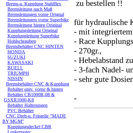
zu bestellen !!
Brems-u. Kupplung Stahlflex
Bremsleitung nach Maß
Bremsleitungen vorne Orignal
Bremsleitungen vorne Superbike
für hydraulische
Bremsleitung hinten Original
- mit integrierte
Kupplungsleitung Original
Kupplungleitung Superbike
- Race Kupplungs
Hohlschrauben
Bremsbehälter CNC HINTEN
- 270gr.,
HONDA
SUZUKI
- Hebelabstand zu
KAWASAKI
- 3-fach Nadel- u
BUELL
TRIUMPH
- sehr gute Dosier
NISSIN
Bremsbehälter CNC & Kupplung
Behälter univ. vorne & hinten
Behälter CB1000R-08 &
-
GSXR1000-K8
Behälter Halterungen
PVC Behälter
CNC Dreh-u. Frästeile "MADE
BY MGM"
Kupplungsdeckel CBR
Lenkertaster