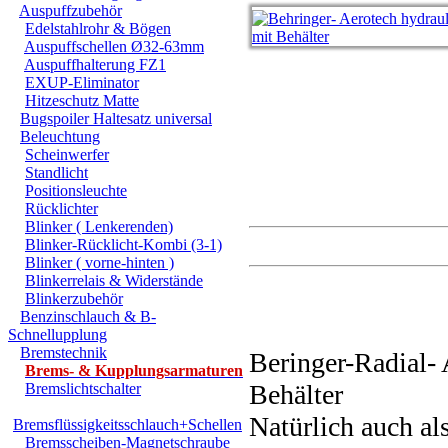
Auspuffzubehör
Edelstahlrohr & Bögen
Auspuffschellen Ø32-63mm
Auspuffhalterung FZ1
EXUP-Eliminator
Hitzeschutz Matte
Bugspoiler Haltesatz universal
Beleuchtung
Scheinwerfer
Standlicht
Positionsleuchte
Rücklichter
Blinker ( Lenkerenden)
Blinker-Rücklicht-Kombi (3-1)
Blinker ( vorne-hinten )
Blinkerrelais & Widerstände
Blinkerzubehör
Benzinschlauch & B-
Schnellupplung
Bremstechnik
Beringer-Radial-
Brems- & Kupplungsarmaturen
Behälter
Bremslichtschalter
Natürlich auch
Bremsflüssigkeitsschlauch+Schellen
Bremsscheiben-Magnetschraube