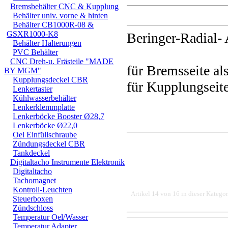
Bremsbehälter CNC & Kupplung
Behälter univ. vorne & hinten
Behälter CB1000R-08 &
GSXR1000-K8
Beringer-Radial- 
Behälter Halterungen
PVC Behälter
CNC Dreh-u. Frästeile "MADE
für Bremsseite al
BY MGM"
Kupplungsdeckel CBR
für Kupplungseite
Lenkertaster
Kühlwasserbehälter
Lenkerklemmplatte
Lenkerböcke Booster Ø28,7
Lenkerböcke Ø22,0
Oel Einfüllschraube
Zündungsdeckel CBR
Tankdeckel
Digitaltacho Instrumente Elektronik
Digitaltacho
Tachomagnet
Kontroll-Leuchten
Artikel 14 von 16 in dieser Kategor
Steuerboxen
Zündschloss
Temperatur Oel/Wasser
Temperatur Adapter