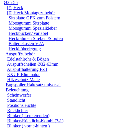
Ø35-55
[#] Heck
[#] Heck Montagezubehör
Sitzplatte GFK zum Polstern
Moosgummi Sitzplatte
Moosgummi Spezialkleber
Heckbücken/ variabel
Heckrahmen Streben /Stopfen
Batteriekasten V2A
Heckhöherlegung
Auspuffzubehör
Edelstahlrohr & Bögen
Auspuffschellen Ø32-63mm
Auspuffhalterung FZ1
EXUP-Eliminator
Hitzeschutz Matte
Bugspoiler Haltesatz universal
Beleuchtung
Scheinwerfer
Standlicht
Positionsleuchte
Rücklichter
Blinker ( Lenkerenden)
Blinker-Rücklicht-Kombi (3-1)
Blinker ( vorne-hinten )