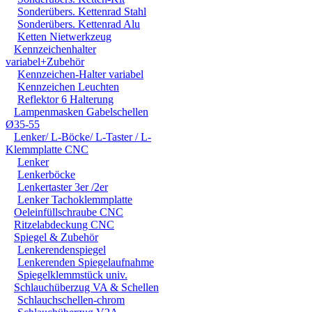
Sonderübers. Kettenrad Stahl
Sonderübers. Kettenrad Alu
Ketten Nietwerkzeug
Kennzeichenhalter
variabel+Zubehör
Kennzeichen-Halter variabel
Kennzeichen Leuchten
Reflektor 6 Halterung
Lampenmasken Gabelschellen
Ø35-55
Lenker/ L-Böcke/ L-Taster / L-
Klemmplatte CNC
Lenker
Lenkerböcke
Lenkertaster 3er /2er
Lenker Tachoklemmplatte
Oeleinfüllschraube CNC
Ritzelabdeckung CNC
Spiegel & Zubehör
Lenkerendenspiegel
Lenkerenden Spiegelaufnahme
Spiegelklemmstück univ.
Schlauchüberzug VA & Schellen
Schlauchschellen-chrom