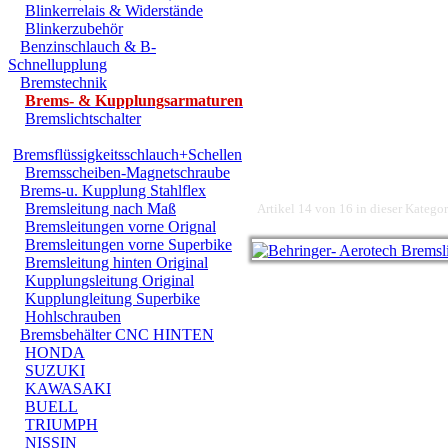
Blinkerrelais & Widerstände
Blinkerzubehör
Benzinschlauch & B-
Schnellupplung
Bremstechnik
Brems- & Kupplungsarmaturen
Bremslichtschalter
Bremsflüssigkeitsschlauch+Schellen
Bremsscheiben-Magnetschraube
Brems-u. Kupplung Stahlflex
Bremsleitung nach Maß
Artikel 14 von 16 in dieser Kategor
Bremsleitungen vorne Orignal
Bremsleitungen vorne Superbike
Bremsleitung hinten Original
Kupplungsleitung Original
Kupplungleitung Superbike
Hohlschrauben
Bremsbehälter CNC HINTEN
HONDA
SUZUKI
KAWASAKI
BUELL
TRIUMPH
NISSIN