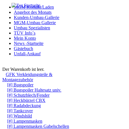
MGM Kontakt/Laden
Angebot des Monats
Kunden-Umbau-Gallerie
MGM-Umbau Gallerie
Umbau Spezialisten
TÜV Info´s
Mein Konto
News -Startseite
Gästebuch
Unfall-Ankauf
Warenkorb
Der Warenkorb ist leer.
GFK Verkleidungsteile &
Montagezubehör
[#] Bugspoiler
[#] Bugspoiler Haltesatz univ.
[#] Schutzblech/Fender
[#] Heckbürzel CBX
[#] Radabdeckung
[#] Tankcover
[#] Windshild
[#] Lampenmasken
[#] Lampenmasken Gabelschellen