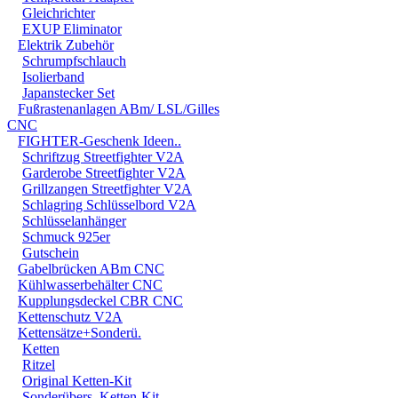
DER EINBAU DARF AUS
Gleichrichter
EXUP Eliminator
EINER FACHWERKSTAT
Elektrik Zubehör
Schrumpfschlauch
FÜR DIREKTE ODER I
Isolierband
DURCH DIE VERWENDU
Japanstecker Set
Fußrastenanlagen ABm/ LSL/Gilles
ODER DES MITGELIEF
CNC
FIGHTER-Geschenk Ideen..
ANDEREM ALLE SCHÄD
Schriftzug Streetfighter V2A
Garderobe Streetfighter V2A
SCHÄDEN. SPEZIELL 
Grillzangen Streetfighter V2A
STRASSENVERKEHRS E
Schlagring Schlüsselbord V2A
Schlüsselanhänger
RENN- ODER WETTBEW
Schmuck 925er
Gutschein
VORGESEHENEN VERW
Gabelbrücken ABm CNC
Kühlwasserbehälter CNC
GARANTIE- UND GE- 
Kupplungsdeckel CBR CNC
Kettenschutz V2A
Kettensätze+Sonderü.
Ketten
Ritzel
Original Ketten-Kit
Sonderübers. Ketten-Kit