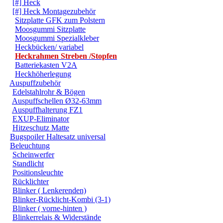
[#] Heck
[#] Heck Montagezubehör
Sitzplatte GFK zum Polstern
Moosgummi Sitzplatte
Moosgummi Spezialkleber
Heckbücken/ variabel
Heckrahmen Streben /Stopfen
Batteriekasten V2A
Heckhöherlegung
Auspuffzubehör
Edelstahlrohr & Bögen
Auspuffschellen Ø32-63mm
Auspuffhalterung FZ1
EXUP-Eliminator
Hitzeschutz Matte
Bugspoiler Haltesatz universal
Beleuchtung
Scheinwerfer
Standlicht
Positionsleuchte
Rücklichter
Blinker ( Lenkerenden)
Blinker-Rücklicht-Kombi (3-1)
Blinker ( vorne-hinten )
Blinkerrelais & Widerstände