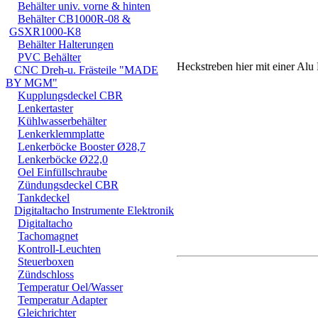
Behälter univ. vorne & hinten
Behälter CB1000R-08 &
GSXR1000-K8
Behälter Halterungen
PVC Behälter
Heckstreben hier mit einer Al
CNC Dreh-u. Frästeile "MADE
BY MGM"
Kupplungsdeckel CBR
Lenkertaster
Kühlwasserbehälter
Lenkerklemmplatte
Lenkerböcke Booster Ø28,7
Lenkerböcke Ø22,0
Oel Einfüllschraube
Zündungsdeckel CBR
Tankdeckel
Digitaltacho Instrumente Elektronik
Digitaltacho
Tachomagnet
Kontroll-Leuchten
Steuerboxen
Zündschloss
Temperatur Oel/Wasser
Temperatur Adapter
Gleichrichter