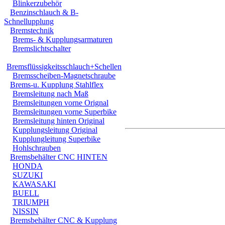
Blinkerzubehör
Benzinschlauch & B-
Schnellupplung
Bremstechnik
Brems- & Kupplungsarmaturen
Bremslichtschalter
Bremsflüssigkeitsschlauch+Schellen
Bremsscheiben-Magnetschraube
Brems-u. Kupplung Stahlflex
Bremsleitung nach Maß
Bremsleitungen vorne Orignal
Bremsleitungen vorne Superbike
Bremsleitung hinten Original
Kupplungsleitung Original
Kupplungleitung Superbike
Hohlschrauben
Bremsbehälter CNC HINTEN
HONDA
SUZUKI
KAWASAKI
BUELL
TRIUMPH
NISSIN
Bremsbehälter CNC & Kupplung