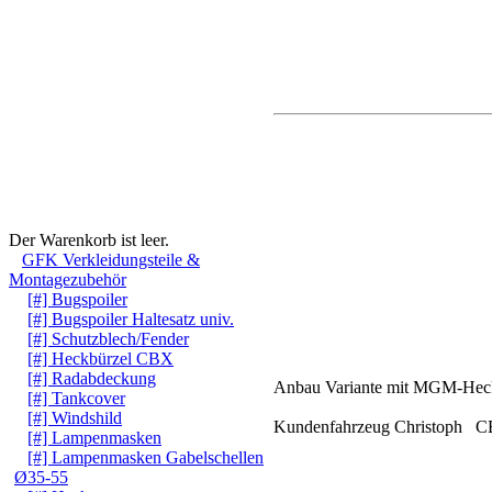
Warenkorb
Der Warenkorb ist leer.
GFK Verkleidungsteile &
Montagezubehör
[#] Bugspoiler
[#] Bugspoiler Haltesatz univ.
[#] Schutzblech/Fender
[#] Heckbürzel CBX
[#] Radabdeckung
Anbau Variante mit MGM-Hecks
[#] Tankcover
[#] Windshild
Kundenfahrzeug Christoph 
[#] Lampenmasken
[#] Lampenmasken Gabelschellen
Ø35-55