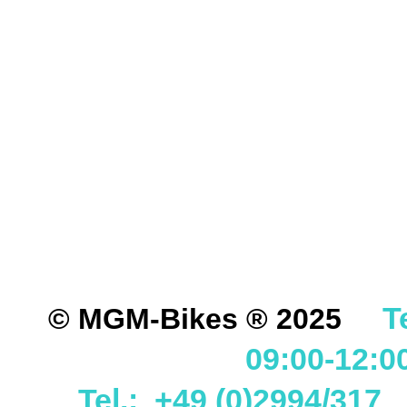
FÜR DIREKTE ODER I
DURCH DIE VERWENDU
ODER DES MITGELIEF
ANDEREM ALLE SCHÄD
SCHÄDEN. SPEZIELL 
STRASSENVERKEHRS E
RENN- ODER WETTBEW
VORGESEHENEN VERW
GARANTIE- UND GE- 
T
© MGM-Bikes ® 2025
09:00-12:0
Tel.: +49 (0)2994/31