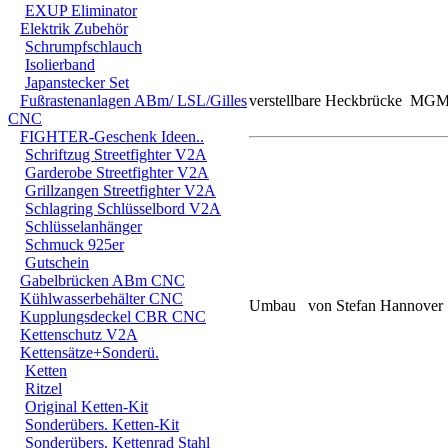
EXUP Eliminator
Elektrik Zubehör
Schrumpfschlauch
Isolierband
Japanstecker Set
Fußrastenanlagen ABm/ LSL/Gilles
verstellbare Heckbrücke MGM
CNC
FIGHTER-Geschenk Ideen..
Schriftzug Streetfighter V2A
Garderobe Streetfighter V2A
Grillzangen Streetfighter V2A
Schlagring Schlüsselbord V2A
Schlüsselanhänger
Schmuck 925er
Gutschein
Gabelbrücken ABm CNC
Kühlwasserbehälter CNC
Umbau von Stefan Hannover
Kupplungsdeckel CBR CNC
Kettenschutz V2A
Kettensätze+Sonderü.
Ketten
Ritzel
Original Ketten-Kit
Sonderübers. Ketten-Kit
Sonderübers. Kettenrad Stahl