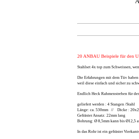
A
20 ANBAU Beispiele für den U
Stahlset 4x top zum Schweissen, we
Die Erfahrungen mit dem Tüv haben ge
weil diese einfach und sicher zu sch
Endlich Heck Rahmenstreben für de
geliefert werden : 4 Stangen /Stahl
Länge: ca. 530mm //
Dicke : 20x
Gefräster Ansatz: 22mm lang
Bohrung: Ø 8,5mm kann bis Ø12,5 a
In das Rohr ist ein gefräster Vierka