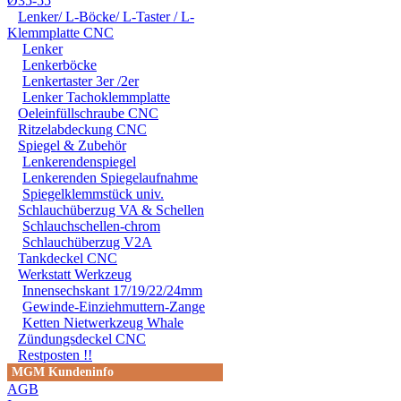
Ø35-55
Lenker/ L-Böcke/ L-Taster / L-
Klemmplatte CNC
Lenker
Lenkerböcke
Lenkertaster 3er /2er
Lenker Tachoklemmplatte
Oeleinfüllschraube CNC
Ritzelabdeckung CNC
Spiegel & Zubehör
Lenkerendenspiegel
Lenkerenden Spiegelaufnahme
Spiegelklemmstück univ.
Schlauchüberzug VA & Schellen
Schlauchschellen-chrom
Schlauchüberzug V2A
Tankdeckel CNC
Werkstatt Werkzeug
Innensechskant 17/19/22/24mm
Gewinde-Einziehmuttern-Zange
Ketten Nietwerkzeug Whale
Zündungsdeckel CNC
Restposten !!
MGM Kundeninfo
AGB