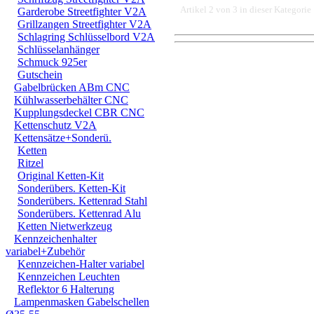
Artikel 2 von 3 in dieser Kategorie
Garderobe Streetfighter V2A
Grillzangen Streetfighter V2A
Schlagring Schlüsselbord V2A
Schlüsselanhänger
DER EINBAU DARF AUS
Schmuck 925er
Gutschein
EINER FACHWERKSTAT
Gabelbrücken ABm CNC
Kühlwasserbehälter CNC
FÜR DIREKTE ODER I
Kupplungsdeckel CBR CNC
Kettenschutz V2A
DURCH DIE VERWENDU
Kettensätze+Sonderü.
Ketten
ODER DES MITGELIEF
Ritzel
ANDEREM ALLE SCHÄD
Original Ketten-Kit
Sonderübers. Ketten-Kit
SCHÄDEN. SPEZIELL 
Sonderübers. Kettenrad Stahl
Sonderübers. Kettenrad Alu
STRASSENVERKEHRS E
Ketten Nietwerkzeug
Kennzeichenhalter
RENN- ODER WETTBEW
variabel+Zubehör
VORGESEHENEN VERW
Kennzeichen-Halter variabel
Kennzeichen Leuchten
GARANTIE- UND GE- 
Reflektor 6 Halterung
Lampenmasken Gabelschellen