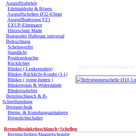
Auspuffzubehör
Edelstahlrohr & Bögen
Auspuffschellen Ø32-63mm
Auspuffhalterung FZ1
EXUP-Eliminator
Hitzeschutz Matte
Bugspoiler Haltesatz universal
Beleuchtung
Scheinwerfer
Standlicht
Positionsleuchte
Rücklichter
Artikel 2 von 3 in dieser Kategorie
Blinker ( Lenkerenden)
Blinker-Rücklicht-Kombi (3-1)
Blinker ( vorne-hinten )
Blinkerrelais & Widerstände
Blinkerzubehör
Benzinschlauch & B-
Schnellupplung
Bremstechnik
Brems- & Kupplungsarmaturen
Bremslichtschalter
Bremsflüssigkeitsschlauch+Schellen
Bremsscheiben-Magnetschraube