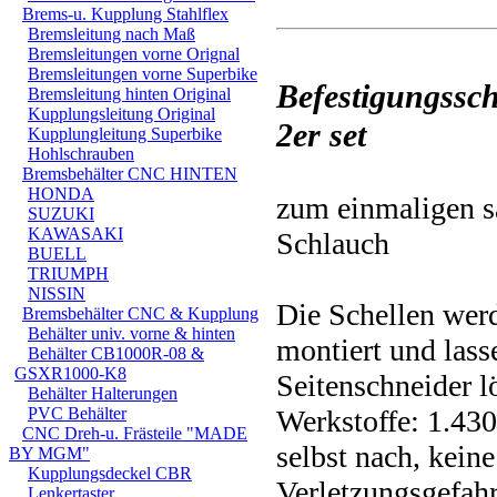
Brems-u. Kupplung Stahlflex
Bremsleitung nach Maß
Bremsleitungen vorne Orignal
Bremsleitungen vorne Superbike
Befestigungss
Bremsleitung hinten Original
Kupplungsleitung Original
2er set
Kupplungleitung Superbike
Hohlschrauben
Bremsbehälter CNC HINTEN
HONDA
zum einmaligen s
SUZUKI
KAWASAKI
Schlauch
BUELL
TRIUMPH
NISSIN
Die Schellen wer
Bremsbehälter CNC & Kupplung
Behälter univ. vorne & hinten
montiert und lass
Behälter CB1000R-08 &
GSXR1000-K8
Seitenschneider l
Behälter Halterungen
PVC Behälter
Werkstoffe: 1.430
CNC Dreh-u. Frästeile "MADE
selbst nach, kei
BY MGM"
Kupplungsdeckel CBR
Verletzungsgefahr
Lenkertaster