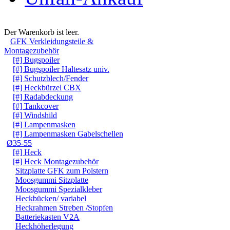
Warenkorb
Der Warenkorb ist leer.
GFK Verkleidungsteile &
Montagezubehör
[#] Bugspoiler
[#] Bugspoiler Haltesatz univ.
[#] Schutzblech/Fender
[#] Heckbürzel CBX
[#] Radabdeckung
[#] Tankcover
[#] Windshild
[#] Lampenmasken
[#] Lampenmasken Gabelschellen
Ø35-55
[#] Heck
[#] Heck Montagezubehör
Sitzplatte GFK zum Polstern
Moosgummi Sitzplatte
Moosgummi Spezialkleber
Heckbücken/ variabel
Heckrahmen Streben /Stopfen
Batteriekasten V2A
Heckhöherlegung