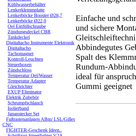
Kühlwasserbehälter
Lenkerklemmplatte
Lenkerböcke Booster Ø28,7
Einfache und schn
Lenkerböcke Ø22,0
und sichere Mont
Oel Einfüllschraube
Zündungsdeckel CBR
Gleitschleiftechn
Tankdeckel
Digitaltacho Instrumente Elektronik
Abbindegutes Geb
Digitaltacho
Tachomagnet
Spalt des Klemmro
Kontroll-Leuchten
Steuerboxen
Rundum-Abbindung
Zündschloss
ideal für anspruc
Temperatur Oel/Wasser
Temperatur Adapter
Gummi geeignet
Gleichrichter
EXUP Eliminator
Elektrik Zubehör
Schrumpfschlauch
Isolierband
Japanstecker Set
Fußrastenanlagen ABm/ LSL/Gilles
CNC
FIGHTER-Geschenk Ideen..
Schriftzug Streetfighter V2A