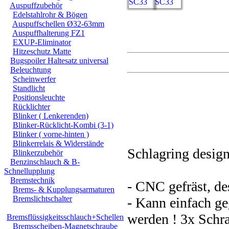
Auspuffzubehör
Edelstahlrohr & Bögen
Auspuffschellen Ø32-63mm
Auspuffhalterung FZ1
EXUP-Eliminator
Hitzeschutz Matte
Bugspoiler Haltesatz universal
Beleuchtung
Scheinwerfer
Standlicht
Positionsleuchte
Kupplungsde
Rücklichter
Blinker ( Lenkerenden)
Blinker-Rücklicht-Kombi (3-1)
Blinker ( vorne-hinten )
Blinkerrelais & Widerstände
Schlagring desi
Blinkerzubehör
Benzinschlauch & B-
Schnellupplung
Bremstechnik
- CNC gefräst, de
Brems- & Kupplungsarmaturen
Bremslichtschalter
- Kann einfach ge
werden ! 3x Schra
Bremsflüssigkeitsschlauch+Schellen
Bremsscheiben-Magnetschraube