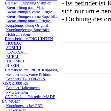
- Es befindet Ist
Brems-u. Kupplung Stahlflex
Bremsleitung nach Maß
sich nur um einen
Bremsleitungen vorne Orignal
Bremsleitungen vorne Superbike
- Dichtung des o
Bremsleitung hinten Original
Kupplungsleitung Original
Kupplungleitung Superbike
Hohlschrauben
Bremsbehälter CNC HINTEN
HONDA
SUZUKI
KAWASAKI
BUELL
TRIUMPH
NISSIN
Bremsbehälter CNC & Kupplung
Behälter univ. vorne & hinten
Behälter CB1000R-08 &
GSXR1000-K8
Behälter Halterungen
PVC Behälter
CNC Dreh-u. Frästeile "MADE
BY MGM"
Kupplungsdeckel CBR
Lenkertaster