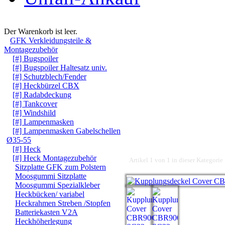
Warenkorb
Der Warenkorb ist leer.
GFK Verkleidungsteile &
Montagezubehör
[#] Bugspoiler
[#] Bugspoiler Haltesatz univ.
[#] Schutzblech/Fender
[#] Heckbürzel CBX
[#] Radabdeckung
[#] Tankcover
[#] Windshild
[#] Lampenmasken
[#] Lampenmasken Gabelschellen
Ø35-55
[#] Heck
[#] Heck Montagezubehör
Artikel 1 von 1 in dieser Kategorie
Sitzplatte GFK zum Polstern
Moosgummi Sitzplatte
Moosgummi Spezialkleber
Heckbücken/ variabel
Heckrahmen Streben /Stopfen
Batteriekasten V2A
Heckhöherlegung