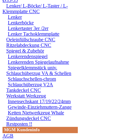
Ø35-55
Lenker/ L-Böcke/ L-Taster / L-
EINER FACHWERKSTAT
Klemmplatte CNC
FÜR DIREKTE ODER I
Lenker
Lenkerböcke
DURCH DIE VERWENDU
Lenkertaster 3er /2er
Lenker Tachoklemmplatte
ODER DES MITGELIEF
Oeleinfüllschraube CNC
Ritzelabdeckung CNC
ANDEREM ALLE SCHÄD
Spiegel & Zubehör
SCHÄDEN. SPEZIELL 
Lenkerendenspiegel
Lenkerenden Spiegelaufnahme
STRASSENVERKEHRS E
Spiegelklemmstück univ.
Schlauchüberzug VA & Schellen
RENN- ODER WETTBEW
Schlauchschellen-chrom
Schlauchüberzug V2A
VORGESEHENEN VERW
Tankdeckel CNC
Werkstatt Werkzeug
GARANTIE- UND GE- 
Innensechskant 17/19/22/24mm
Gewinde-Einziehmuttern-Zange
Ketten Nietwerkzeug Whale
Zündungsdeckel CNC
Restposten !!
MGM Kundeninfo
AGB