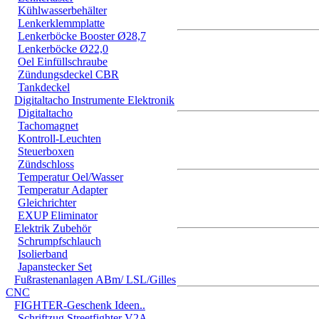
Kühlwasserbehälter
Lenkerklemmplatte
Lenkerböcke Booster Ø28,7
Lenkerböcke Ø22,0
Oel Einfüllschraube
Zündungsdeckel CBR
Tankdeckel
Digitaltacho Instrumente Elektronik
Digitaltacho
Tachomagnet
Kontroll-Leuchten
Steuerboxen
Zündschloss
Temperatur Oel/Wasser
Temperatur Adapter
Gleichrichter
EXUP Eliminator
Elektrik Zubehör
Schrumpfschlauch
Isolierband
Japanstecker Set
Fußrastenanlagen ABm/ LSL/Gilles
CNC
FIGHTER-Geschenk Ideen..
Schriftzug Streetfighter V2A