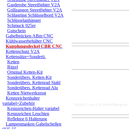
Garderobe Streetfighter V2A
Grillzangen Streetfighter V2A
Schlagring Schlüsselbord V2A
Schlüsselanhänger
Schmuck 925er
Gutschein
Gabelbrücken ABm CNC
Kühlwasserbehälter CNC
Kupplungsdeckel CBR CNC
Kettenschutz V2A
Kettensätze+Sonderü.
Ketten
Ritzel
Original Ketten-Kit
Sonderübers. Ketten-Kit
Sonderübers. Kettenrad Stahl
Sonderübers. Kettenrad Alu
Ketten Nietwerkzeug
Kennzeichenhalter
variabel+Zubehör
Artikel 1 von 1 in dieser Kategorie
Kennzeichen-Halter variabel
Kennzeichen Leuchten
Reflektor 6 Halterung
Lampenmasken Gabelschellen
DER EINBAU DARF AUS