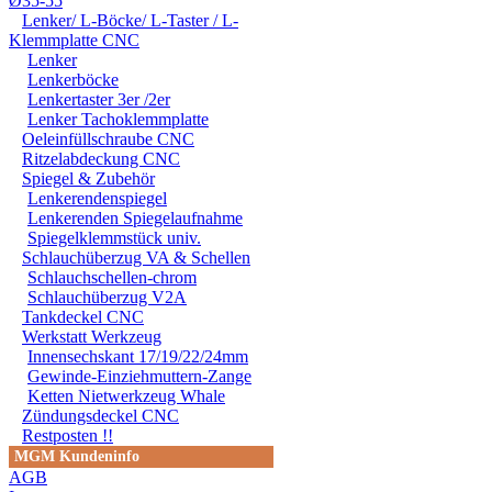
Ø35-55
DURCH DIE VERWENDU
Lenker/ L-Böcke/ L-Taster / L-
Klemmplatte CNC
ODER DES MITGELIEF
Lenker
Lenkerböcke
ANDEREM ALLE SCHÄD
Lenkertaster 3er /2er
Lenker Tachoklemmplatte
SCHÄDEN. SPEZIELL 
Oeleinfüllschraube CNC
Ritzelabdeckung CNC
STRASSENVERKEHRS E
Spiegel & Zubehör
RENN- ODER WETTBEW
Lenkerendenspiegel
Lenkerenden Spiegelaufnahme
VORGESEHENEN VERW
Spiegelklemmstück univ.
Schlauchüberzug VA & Schellen
GARANTIE- UND GE- 
Schlauchschellen-chrom
Schlauchüberzug V2A
Tankdeckel CNC
Werkstatt Werkzeug
Innensechskant 17/19/22/24mm
Gewinde-Einziehmuttern-Zange
Ketten Nietwerkzeug Whale
Zündungsdeckel CNC
Restposten !!
MGM Kundeninfo
AGB