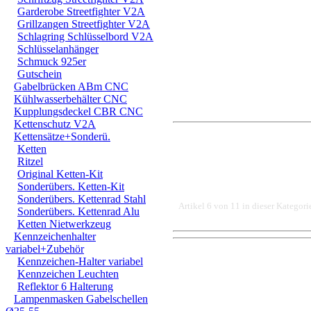
Garderobe Streetfighter V2A
Grillzangen Streetfighter V2A
Schlagring Schlüsselbord V2A
Schlüsselanhänger
Schmuck 925er
Gutschein
Gabelbrücken ABm CNC
Kühlwasserbehälter CNC
Kupplungsdeckel CBR CNC
Kettenschutz V2A
Kettensätze+Sonderü.
Ketten
Ritzel
Original Ketten-Kit
Sonderübers. Ketten-Kit
Sonderübers. Kettenrad Stahl
Artikel 6 von 11 in dieser Kategori
Sonderübers. Kettenrad Alu
Ketten Nietwerkzeug
Kennzeichenhalter
variabel+Zubehör
DER EINBAU DARF AUS
Kennzeichen-Halter variabel
Kennzeichen Leuchten
EINER FACHWERKSTAT
Reflektor 6 Halterung
Lampenmasken Gabelschellen
FÜR DIREKTE ODER I