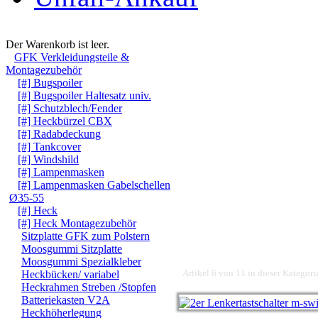
Warenkorb
Der Warenkorb ist leer.
GFK Verkleidungsteile &
Montagezubehör
[#] Bugspoiler
[#] Bugspoiler Haltesatz univ.
[#] Schutzblech/Fender
[#] Heckbürzel CBX
[#] Radabdeckung
[#] Tankcover
[#] Windshild
[#] Lampenmasken
[#] Lampenmasken Gabelschellen
Ø35-55
[#] Heck
[#] Heck Montagezubehör
Sitzplatte GFK zum Polstern
Moosgummi Sitzplatte
Moosgummi Spezialkleber
Artikel 6 von 11 in dieser Kategori
Heckbücken/ variabel
Heckrahmen Streben /Stopfen
Batteriekasten V2A
Heckhöherlegung