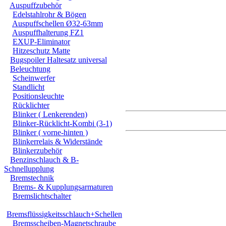
Auspuffzubehör
Edelstahlrohr & Bögen
Auspuffschellen Ø32-63mm
Auspuffhalterung FZ1
EXUP-Eliminator
Hitzeschutz Matte
Bugspoiler Haltesatz universal
Beleuchtung
Scheinwerfer
Standlicht
Positionsleuchte
Rücklichter
Blinker ( Lenkerenden)
Blinker-Rücklicht-Kombi (3-1)
Blinker ( vorne-hinten )
Blinkerrelais & Widerstände
Blinkerzubehör
Benzinschlauch & B-
m-Switch
"
2e
Schnellupplung
Bremstechnik
Brems- & Kupplungsarmaturen
Bremslichtschalter
- Gehäuse schwa
Bremsflüssigkeitsschlauch+Schellen
Bremsscheiben-Magnetschraube