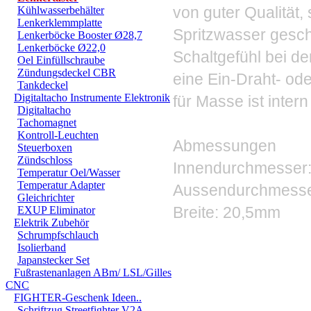
von guter Qualität,
Kühlwasserbehälter
Lenkerklemmplatte
Spritzwasser gesch
Lenkerböcke Booster Ø28,7
Lenkerböcke Ø22,0
Schaltgefühl bei de
Oel Einfüllschraube
Zündungsdeckel CBR
eine Ein-Draht- od
Tankdeckel
Digitaltacho Instrumente Elektronik
für Masse ist inte
Digitaltacho
Tachomagnet
Kontroll-Leuchten
Abmessungen
Steuerboxen
Zündschloss
Innendurchmesser
Temperatur Oel/Wasser
Temperatur Adapter
Aussendurchmesse
Gleichrichter
Breite: 20,5mm
EXUP Eliminator
Elektrik Zubehör
Schrumpfschlauch
Isolierband
Japanstecker Set
Fußrastenanlagen ABm/ LSL/Gilles
CNC
FIGHTER-Geschenk Ideen..
Schriftzug Streetfighter V2A