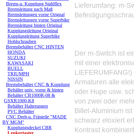
Brems-u. Kupplung Stahlflex
Lieferumfang: m-Sw
Bremsleitung nach Maß
Befestigungsschraub
Bremsleitungen vorne Orignal
Bremsleitungen vorne Superbike
Bremsleitung hinten Original
Kupplungsleitung Original
Kupplungleitung Superbike
Hohlschrauben
Bremsbehälter CNC HINTEN
Der m-Switch ist e
HONDA
SUZUKI
mit einer elektron
KAWASAKI
BUELL
LIEFERUMFANG!) k
TRIUMPH
NISSIN
Armaturen alle elekt
Bremsbehälter CNC & Kupplung
Behälter univ. vorne & hinten
oder Hupe usw. sch
Behälter CB1000R-08 &
von zwei oder mehr
GSXR1000-K8
Behälter Halterungen
Billet-Aluminium is
PVC Behälter
CNC Dreh-u. Frästeile "MADE
schwarz eloxiert er
BY MGM"
Kupplungsdeckel CBR
Kontrast kombinierb
Lenkertaster