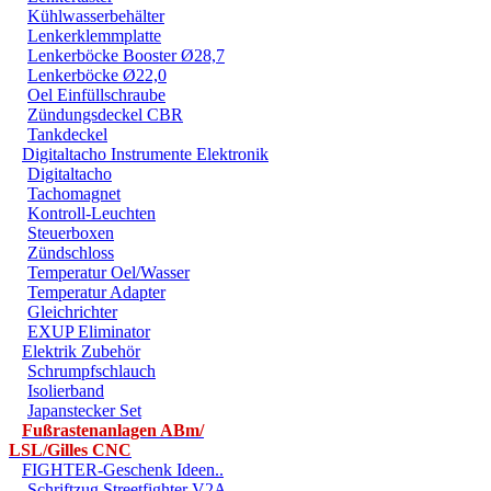
Kühlwasserbehälter
Lenkerklemmplatte
Lenkerböcke Booster Ø28,7
Lenkerböcke Ø22,0
Oel Einfüllschraube
Zündungsdeckel CBR
Tankdeckel
Digitaltacho Instrumente Elektronik
Digitaltacho
Tachomagnet
Kontroll-Leuchten
Steuerboxen
Zündschloss
Temperatur Oel/Wasser
Temperatur Adapter
Gleichrichter
EXUP Eliminator
Elektrik Zubehör
Schrumpfschlauch
Isolierband
Japanstecker Set
Fußrastenanlagen ABm/
LSL/Gilles CNC
FIGHTER-Geschenk Ideen..
Schriftzug Streetfighter V2A