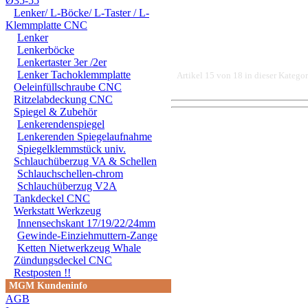
Ø35-55
Lenker/ L-Böcke/ L-Taster / L-
Klemmplatte CNC
Lenker
Lenkerböcke
Lenkertaster 3er /2er
Lenker Tachoklemmplatte
Artikel 15 von 18 in dieser Kategor
Oeleinfüllschraube CNC
Ritzelabdeckung CNC
Spiegel & Zubehör
Lenkerendenspiegel
DER EINBAU DARF AUS
Lenkerenden Spiegelaufnahme
EINER FACHWERKSTAT
Spiegelklemmstück univ.
Schlauchüberzug VA & Schellen
FÜR DIREKTE ODER I
Schlauchschellen-chrom
Schlauchüberzug V2A
DURCH DIE VERWENDU
Tankdeckel CNC
Werkstatt Werkzeug
ODER DES MITGELIEF
Innensechskant 17/19/22/24mm
Gewinde-Einziehmuttern-Zange
ANDEREM ALLE SCHÄD
Ketten Nietwerkzeug Whale
SCHÄDEN. SPEZIELL 
Zündungsdeckel CNC
Restposten !!
STRASSENVERKEHRS E
MGM Kundeninfo
AGB
RENN- ODER WETTBEW