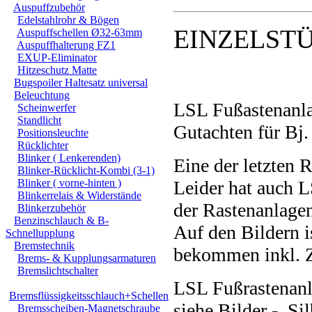
Auspuffzubehör
Edelstahlrohr & Bögen
EINZELSTÜ
Auspuffschellen Ø32-63mm
Auspuffhalterung FZ1
EXUP-Eliminator
Hitzeschutz Matte
Bugspoiler Haltesatz universal
Beleuchtung
LSL Fußastenanl
Scheinwerfer
Standlicht
Gutachten für Bj
Positionsleuchte
Rücklichter
Blinker ( Lenkerenden)
Eine der letzten
Blinker-Rücklicht-Kombi (3-1)
Blinker ( vorne-hinten )
Leider hat auch L
Blinkerrelais & Widerstände
der Rastenanlagen
Blinkerzubehör
Benzinschlauch & B-
Auf den Bildern i
Schnellupplung
Bremstechnik
bekommen inkl. Z
Brems- & Kupplungsarmaturen
Bremslichtschalter
LSL Fußrastenanl
Bremsflüssigkeitsschlauch+Schellen
siehe Bilder - Sil
Bremsscheiben-Magnetschraube