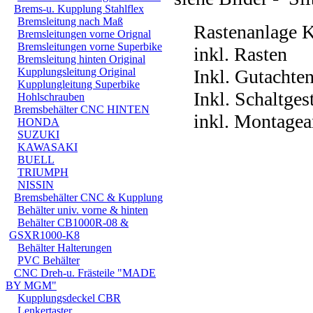
Brems-u. Kupplung Stahlflex
Bremsleitung nach Maß
Rastenanlage K
Bremsleitungen vorne Orignal
Bremsleitungen vorne Superbike
inkl. Rasten
Bremsleitung hinten Original
Kupplungsleitung Original
Inkl. Gutachte
Kupplungleitung Superbike
Inkl. Schaltges
Hohlschrauben
Bremsbehälter CNC HINTEN
inkl. Montagean
HONDA
SUZUKI
KAWASAKI
BUELL
TRIUMPH
NISSIN
Bremsbehälter CNC & Kupplung
Behälter univ. vorne & hinten
Behälter CB1000R-08 &
GSXR1000-K8
Behälter Halterungen
PVC Behälter
CNC Dreh-u. Frästeile "MADE
BY MGM"
Kupplungsdeckel CBR
Lenkertaster