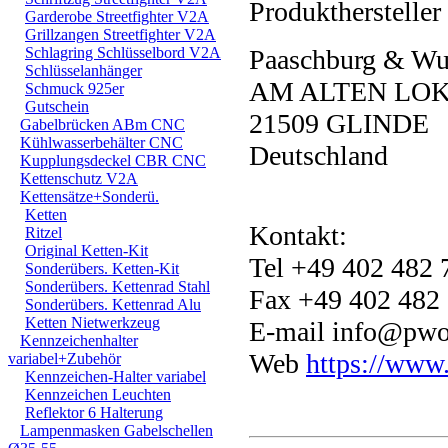
Produkthersteller
Garderobe Streetfighter V2A
Grillzangen Streetfighter V2A
Schlagring Schlüsselbord V2A
Paaschburg & W
Schlüsselanhänger
AM ALTEN LO
Schmuck 925er
Gutschein
21509 GLINDE
Gabelbrücken ABm CNC
Kühlwasserbehälter CNC
Deutschland
Kupplungsdeckel CBR CNC
Kettenschutz V2A
Kettensätze+Sonderü.
Ketten
Kontakt:
Ritzel
Original Ketten-Kit
Tel +49 402 482 
Sonderübers. Ketten-Kit
Sonderübers. Kettenrad Stahl
Fax +49 402 482
Sonderübers. Kettenrad Alu
Ketten Nietwerkzeug
E-mail
info@pwo
Kennzeichenhalter
Web
https://www
variabel+Zubehör
Kennzeichen-Halter variabel
Kennzeichen Leuchten
Reflektor 6 Halterung
Lampenmasken Gabelschellen