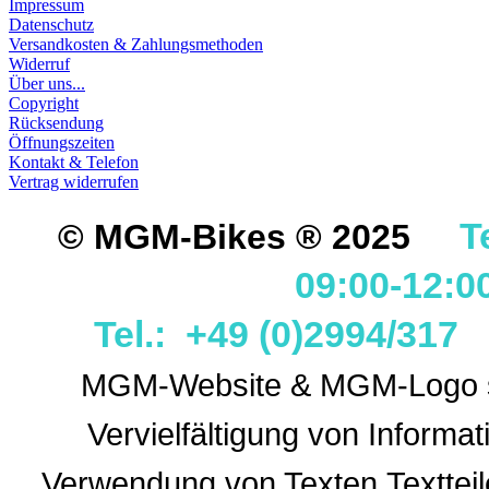
Impressum
Datenschutz
VORGESEHENEN VERW
Versandkosten & Zahlungsmethoden
GARANTIE- UND GE- 
Widerruf
Über uns...
Copyright
Rücksendung
Öffnungszeiten
Kontakt & Telefon
Vertrag widerrufen
T
© MGM-Bikes ® 2025
09:00-12:0
Tel.: +49 (0)2994/31
MGM-Website & MGM-Logo sin
Vervielfältigung von Informa
Verwendung
von Texten,Textteil