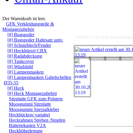
Warenkorb
Der Warenkorb ist leer.
GFK Verkleidungsteile &
Montagezubehör
[#] Bugspoiler
Artikel 15 von 18 in dieser Kategor
[#] Bugspoiler Haltesatz univ.
[#] Schutzblech/Fender
[#] Heckbürzel CBX
[#] Radabdeckung
[#] Tankcover
[#] Windshild
[#] Lampenmasken
[#] Lampenmasken Gabelschellen
Ø35-55
[#] Heck
[#] Heck Montagezubehör
Sitzplatte GFK zum Polstern
Moosgummi Sitzplatte
Moosgummi Spezialkleber
Heckbücken/ variabel
Heckrahmen Streben /Stopfen
Batteriekasten V2A
Heckhöherlegung