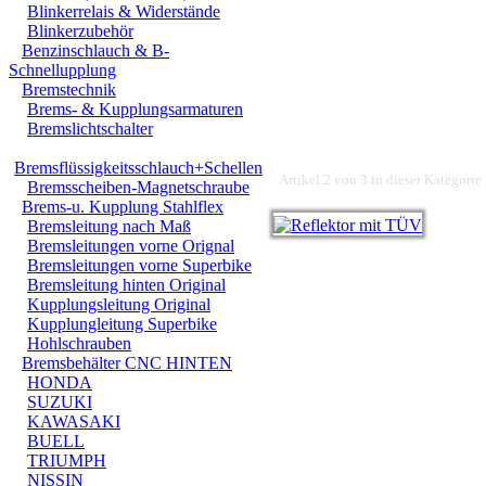
Blinkerrelais & Widerstände
Blinkerzubehör
Benzinschlauch & B-
Schnellupplung
Bremstechnik
Brems- & Kupplungsarmaturen
Bremslichtschalter
Bremsflüssigkeitsschlauch+Schellen
Artikel 2 von 3 in dieser Kategorie
Bremsscheiben-Magnetschraube
Brems-u. Kupplung Stahlflex
Bremsleitung nach Maß
Bremsleitungen vorne Orignal
Bremsleitungen vorne Superbike
Bremsleitung hinten Original
Kupplungsleitung Original
Kupplungleitung Superbike
Hohlschrauben
Bremsbehälter CNC HINTEN
HONDA
SUZUKI
KAWASAKI
BUELL
TRIUMPH
NISSIN