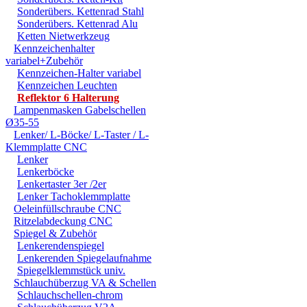
Sonderübers. Kettenrad Stahl
Sonderübers. Kettenrad Alu
Ketten Nietwerkzeug
Kennzeichenhalter
variabel+Zubehör
Kennzeichen-Halter variabel
Kennzeichen Leuchten
Reflektor 6 Halterung
Lampenmasken Gabelschellen
Ø35-55
Lenker/ L-Böcke/ L-Taster / L-
Klemmplatte CNC
Lenker
Lenkerböcke
Lenkertaster 3er /2er
Lenker Tachoklemmplatte
Oeleinfüllschraube CNC
Ritzelabdeckung CNC
Spiegel & Zubehör
Lenkerendenspiegel
Lenkerenden Spiegelaufnahme
Spiegelklemmstück univ.
Schlauchüberzug VA & Schellen
Schlauchschellen-chrom