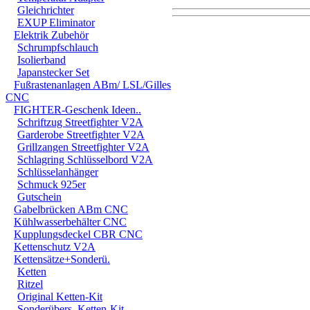
Gleichrichter
EXUP Eliminator
DER EINBAU DARF AUS
Elektrik Zubehör
Schrumpfschlauch
EINER FACHWERKSTAT
Isolierband
Japanstecker Set
FÜR DIREKTE ODER I
Fußrastenanlagen ABm/ LSL/Gilles
CNC
DURCH DIE VERWENDU
FIGHTER-Geschenk Ideen..
Schriftzug Streetfighter V2A
ODER DES MITGELIEF
Garderobe Streetfighter V2A
ANDEREM ALLE SCHÄD
Grillzangen Streetfighter V2A
Schlagring Schlüsselbord V2A
SCHÄDEN. SPEZIELL 
Schlüsselanhänger
Schmuck 925er
STRASSENVERKEHRS E
Gutschein
Gabelbrücken ABm CNC
RENN- ODER WETTBEW
Kühlwasserbehälter CNC
VORGESEHENEN VERW
Kupplungsdeckel CBR CNC
Kettenschutz V2A
GARANTIE- UND GE- 
Kettensätze+Sonderü.
Ketten
Ritzel
Original Ketten-Kit
Sonderübers. Ketten-Kit