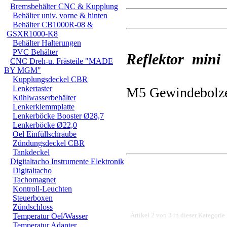
Bremsbehälter CNC & Kupplung
Behälter univ. vorne & hinten
Behälter CB1000R-08 &
GSXR1000-K8
Behälter Halterungen
PVC Behälter
Reflektor mini
CNC Dreh-u. Frästeile "MADE
BY MGM"
Kupplungsdeckel CBR
Lenkertaster
M5 Gewindebolze
Kühlwasserbehälter
Lenkerklemmplatte
Lenkerböcke Booster Ø28,7
Lenkerböcke Ø22,0
Oel Einfüllschraube
Zündungsdeckel CBR
Tankdeckel
Digitaltacho Instrumente Elektronik
Digitaltacho
Tachomagnet
Kontroll-Leuchten
Steuerboxen
Zündschloss
Artikel 2 von 3 in dieser Kategorie
Temperatur Oel/Wasser
Temperatur Adapter