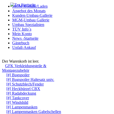
MGM Kontakt/Laden
Angebot des Monats
Kunden-Umbau-Gallerie
MGM-Umbau Gallerie
Umbau Spezialisten
TÜV Info´s
Mein Konto
News -Startseite
Gästebuch
Unfall-Ankauf
Warenkorb
Der Warenkorb ist leer.
GFK Verkleidungsteile &
Montagezubehör
[#] Bugspoiler
[#] Bugspoiler Haltesatz univ.
[#] Schutzblech/Fender
[#] Heckbürzel CBX
[#] Radabdeckung
[#] Tankcover
[#] Windshild
[#] Lampenmasken
[#] Lampenmasken Gabelschellen