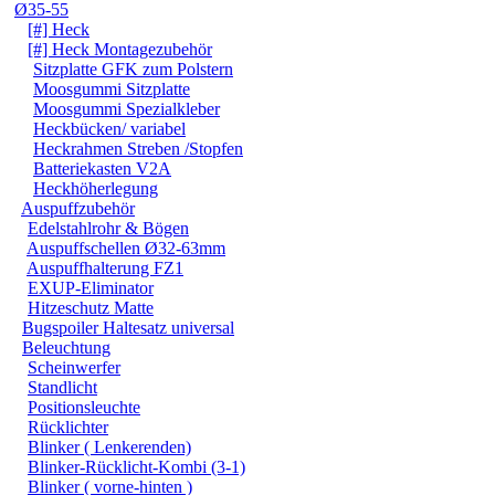
Ø35-55
[#] Heck
[#] Heck Montagezubehör
Sitzplatte GFK zum Polstern
Moosgummi Sitzplatte
Moosgummi Spezialkleber
Heckbücken/ variabel
Heckrahmen Streben /Stopfen
Batteriekasten V2A
Heckhöherlegung
Auspuffzubehör
Edelstahlrohr & Bögen
Auspuffschellen Ø32-63mm
Auspuffhalterung FZ1
EXUP-Eliminator
Hitzeschutz Matte
Bugspoiler Haltesatz universal
Beleuchtung
Scheinwerfer
Standlicht
Positionsleuchte
Rücklichter
Blinker ( Lenkerenden)
Blinker-Rücklicht-Kombi (3-1)
Blinker ( vorne-hinten )