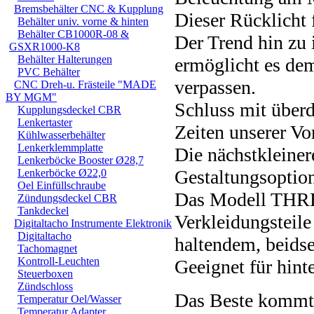
Bremsbehälter CNC & Kupplung
Dieser Rücklicht 
Behälter univ. vorne & hinten
Behälter CB1000R-08 &
Der Trend hin zu
GSXR1000-K8
Behälter Halterungen
ermöglicht es dem
PVC Behälter
verpassen.
CNC Dreh-u. Frästeile "MADE
BY MGM"
Schluss mit über
Kupplungsdeckel CBR
Lenkertaster
Zeiten unserer Vo
Kühlwasserbehälter
Lenkerklemmplatte
Die nächstkleinere
Lenkerböcke Booster Ø28,7
Gestaltungsoptio
Lenkerböcke Ø22,0
Oel Einfüllschraube
Das Modell THRE
Zündungsdeckel CBR
Tankdeckel
Verkleidungsteile
Digitaltacho Instrumente Elektronik
Digitaltacho
haltendem, beidse
Tachomagnet
Kontroll-Leuchten
Geeignet für hint
Steuerboxen
Zündschloss
Das Beste kommt 
Temperatur Oel/Wasser
Temperatur Adapter