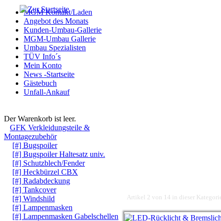
MGM Kontakt/Laden
Angebot des Monats
Kunden-Umbau-Gallerie
MGM-Umbau Gallerie
Umbau Spezialisten
TÜV Info´s
Mein Konto
News -Startseite
Gästebuch
Unfall-Ankauf
Warenkorb
Der Warenkorb ist leer.
GFK Verkleidungsteile &
Montagezubehör
[#] Bugspoiler
[#] Bugspoiler Haltesatz univ.
[#] Schutzblech/Fender
[#] Heckbürzel CBX
[#] Radabdeckung
[#] Tankcover
Artikel 2 von 14 in dieser Kategori
[#] Windshild
[#] Lampenmasken
[#] Lampenmasken Gabelschellen